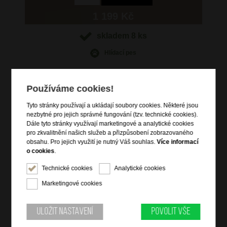
1 199 Kč
skladem 8 ks
Hlídací pes
Používáme cookies!
Tyto stránky používají a ukládají soubory cookies. Některé jsou
Informace o výrobku
nezbytné pro jejich správné fungování (tzv. technické cookies).
Dále tyto stránky využívají marketingové a analytické cookies
vstup na zip
pro zkvalitnění našich služeb a přizpůsobení zobrazovaného
čelní zipová kapsa
obsahu. Pro jejich využití je nutný Váš souhlas.
Více informací
o cookies
.
vnitřní otevřená kapsa
přídavný nastavitelný popruh přes rameno
Technické cookies
Analytické cookies
Marketingové cookies
Informace o značce
Bright je vlastní značka společnosti DOMIbags s. r. o., která ji
Uložit nastavení
Povolit vše
založila za účelem splnění všech potřeb zákazníků, včetně těch