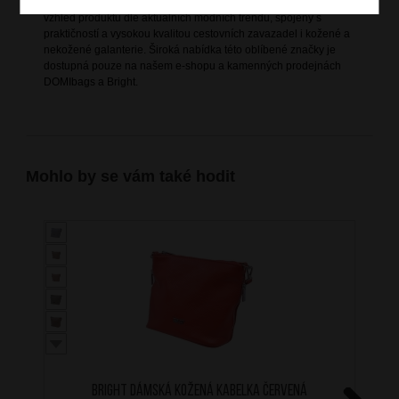
nejnáročnějších. Pravidelně obměňovaná nabídka zajišťuje
vzhled produktů dle aktuálních módních trendů, spojený s
praktičností a vysokou kvalitou cestovních zavazadel i kožené a
nekožené galanterie. Široká nabídka této oblíbené značky je
dostupná pouze na našem e-shopu a kamenných prodejnách
DOMIbags a Bright.
Mohlo by se vám také hodit
BRIGHT Dámská kožená kabelka Červená