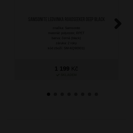
SAMSONITE Ledvinka Roadseeker Deep Black
značka: Samsonite
Next
materiál: polyester, RPET
barva: černá (black)
záruka: 2 roky
kód zboží: SM-KQ909011
1 199
Kč
SKLADEM