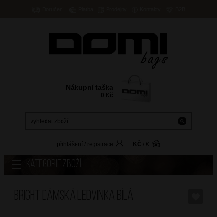
Doručení
Platba
Prodejny
Kontakty
B2B
Nákupní taška
0
Kč
přihlášení
/
registrace
KČ
/
€
Kategorie zboží
BRIGHT Dámská ledvinka Bílá