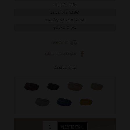
materiál:
kůže
barva:
bílá (white)
rozměry:
26 x 9 x 17 CM
záruka:
2 roky
porovnat
sdílet
na facebooku
Další varianty: