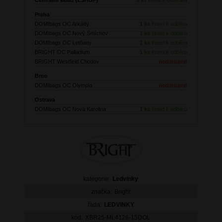
Praha
DOMIbags OC Arkády
1 ks
ihned k odběru
DOMIbags OC Nový Smíchov
1 ks
ihned k odběru
DOMIbags OC Letňany
1 ks
ihned k odběru
BRIGHT OC Palladium
1 ks
ihned k odběru
BRIGHT Westfield Chodov
nedostupné
Brno
DOMIbags OC Olympia
nedostupné
Ostrava
DOMIbags OC Nová Karolina
1 ks
ihned k odběru
kategorie:
Ledvinky
značka:
Bright
řada:
LEDVINKY
kód:
XBR25-ML4126-15DOL