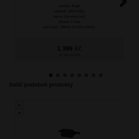
značka: Bright
Next
materiál: 100% kůže
barva: červená (red)
záruka: 2 roky
kód zboží: XBR23-ST4101-00DOL
1 399
Kč
SKLADEM
Další podobné produkty