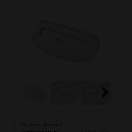
Next
Kde máme skladem?
Centrální sklad (ESHOP)
3 ks
ihned k odeslání