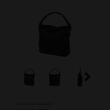
Next
Kde máme skladem?
Centrální sklad (ESHOP)
1 ks
ihned k odeslání