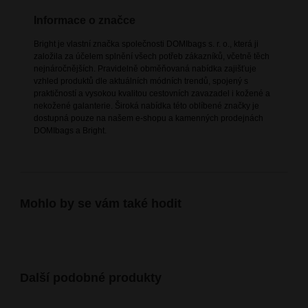
Informace o značce
Bright je vlastní značka společnosti DOMIbags s. r. o., která ji
založila za účelem splnění všech potřeb zákazníků, včetně těch
nejnáročnějších. Pravidelně obměňovaná nabídka zajišťuje
vzhled produktů dle aktuálních módních trendů, spojený s
praktičností a vysokou kvalitou cestovních zavazadel i kožené a
nekožené galanterie. Široká nabídka této oblíbené značky je
dostupná pouze na našem e-shopu a kamenných prodejnách
DOMIbags a Bright.
Mohlo by se vám také hodit
Další podobné produkty