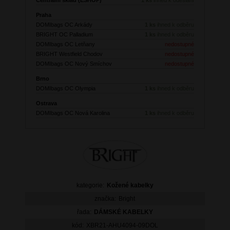
Praha
DOMIbags OC Arkády
1 ks
ihned k odběru
BRIGHT OC Palladium
1 ks
ihned k odběru
DOMIbags OC Letňany
nedostupné
BRIGHT Westfield Chodov
nedostupné
DOMIbags OC Nový Smíchov
nedostupné
Brno
DOMIbags OC Olympia
1 ks
ihned k odběru
Ostrava
DOMIbags OC Nová Karolina
1 ks
ihned k odběru
kategorie:
Kožené kabelky
značka:
Bright
řada:
DÁMSKÉ KABELKY
kód:
XBR21-AHU4094-09DOL