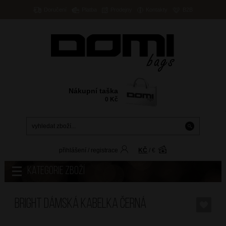
Doručení
Platba
Prodejny
Kontakty
B2B
Nákupní taška
0
Kč
přihlášení
/
registrace
KČ
/
€
Kategorie zboží
BRIGHT Dámská kabelka Černá