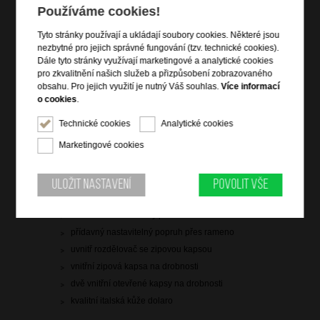
Používáme cookies!
skladem 5 ks
Tyto stránky používají a ukládají soubory cookies. Některé jsou
doprava
zdarma
nezbytné pro jejich správné fungování (tzv. technické cookies).
Hlídací pes
Dále tyto stránky využívají marketingové a analytické cookies
pro zkvalitnění našich služeb a přizpůsobení zobrazovaného
obsahu. Pro jejich využití je nutný Váš souhlas.
Více informací
o cookies
.
Technické cookies
Analytické cookies
Informace o výrobku
Marketingové cookies
vstup na zip
dvě čelní/boční zipové kapsy
Uložit nastavení
Povolit vše
zadní zipová kapsa
kulaté držadlo do ruky/přes rameno
přídavný nastavitelný popruh přes rameno
uvnitř rozdělovač se zipovou kapsou
vnitřní zipová kapsa na drobnosti
dvě vnitřní otevřené kapsy na drobnosti
kvalitní italská kůže dolaro