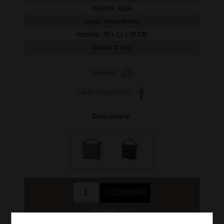
materiál:
kůže
barva:
černá (black)
rozměry:
35 x 12 x 30 CM
záruka:
2 roky
porovnat
sdílet
na facebooku
Další varianty:
2 599 Kč