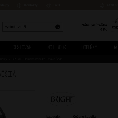
odejny
Kontakty
B2B
+420 6
Nákupní taška
0
Kč
CESTOVÁNÍ
NOTEBOOK
DOPLŇKY
DÁ
belky
>
BRIGHT Dámská kabelka Tmavě Šedá
vě Šedá
kategorie:
Kožené kabelky