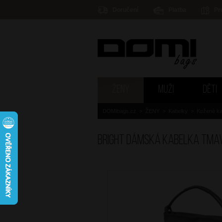
Doručení
Platba
Pr
ŽENY
MUŽI
DĚTI
DOMIbags.cz
>
ŽENY
>
Kabelky
>
Kožené ka
BRIGHT Dámská kabelka Tma