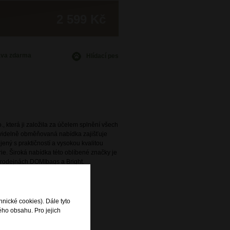
2 599 Kč
ava
zdarma
Hlídací pes
., která ji založila za účelem splnění všech
avidelně obměňovaná nabídka zajišťuje
ený s praktičností a vysokou kvalitou
e. Široká nabídka této oblíbené značky je
rodejnách DOMIbags a Bright.
hnické cookies). Dále tyto
ého obsahu. Pro jejich