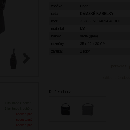
značka:
Bright
řada:
DÁMSKÉ KABELKY
kód:
XBR22-AHU4094-48DOL
materiál:
kůže
barva:
šedá (grey)
rozměry:
35 x 12 x 30 CM
záruka:
2 roky
porovnat
Next
sdílet
na facebo
Další varianty:
1 ks
ihned k odběru
1 ks
ihned k odběru
nedostupné
nedostupné
nedostupné