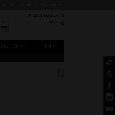
08 455 705
nad 2000 Kč doprava
ZDARMA
!
přihlášení
/
registrace
KČ
/
€
RKOVÉ POUKAZY
ZNAČKY