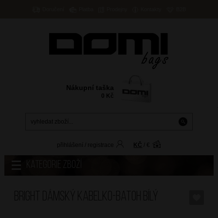
Doručení
Platba
Prodejny
Kontakty
B2B
Nákupní taška
0
Kč
přihlášení
/
registrace
KČ
/
€
Kategorie zboží
BRIGHT Dámský kabelko-batoh Bílý