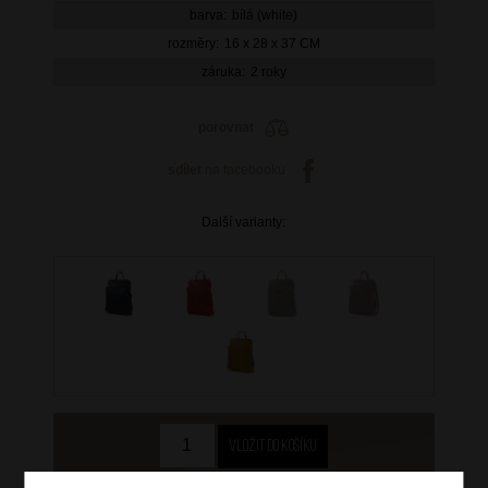
barva:
bílá (white)
rozměry:
16 x 28 x 37 CM
záruka:
2 roky
porovnat
sdílet
na facebooku
Další varianty: