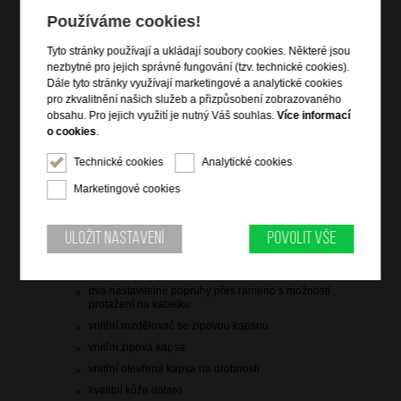
2 599 Kč
Používáme cookies!
skladem 4 ks
Tyto stránky používají a ukládají soubory cookies. Některé jsou
doprava
zdarma
nezbytné pro jejich správné fungování (tzv. technické cookies).
Dále tyto stránky využívají marketingové a analytické cookies
Hlídací pes
pro zkvalitnění našich služeb a přizpůsobení zobrazovaného
obsahu. Pro jejich využití je nutný Váš souhlas.
Více informací
o cookies
.
Technické cookies
Analytické cookies
Marketingové cookies
Informace o výrobku
vstup na zip
Uložit nastavení
Povolit vše
čelní zipová kapsa
zadní zipová kapsa
dva nastavitelné popruhy přes rameno s možností
protažení na kabelku
vnitřní rozdělovač se zipovou kapsou
vnitřní zipová kapsa
vnitřní otevřená kapsa na drobnosti
kvalitní kůže dolaro