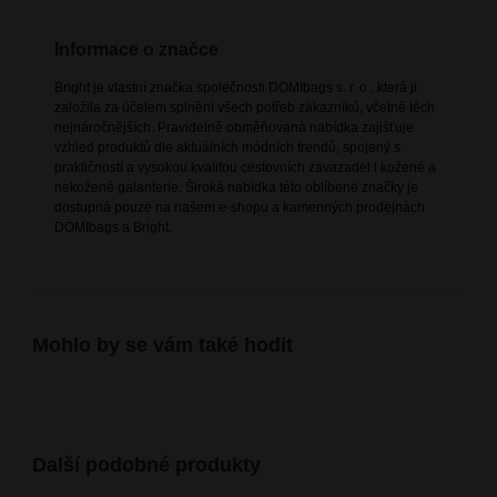
Informace o značce
Bright je vlastní značka společnosti DOMIbags s. r. o., která ji
založila za účelem splnění všech potřeb zákazníků, včetně těch
nejnáročnějších. Pravidelně obměňovaná nabídka zajišťuje
vzhled produktů dle aktuálních módních trendů, spojený s
praktičností a vysokou kvalitou cestovních zavazadel i kožené a
nekožené galanterie. Široká nabídka této oblíbené značky je
dostupná pouze na našem e-shopu a kamenných prodejnách
DOMIbags a Bright.
Mohlo by se vám také hodit
Další podobné produkty