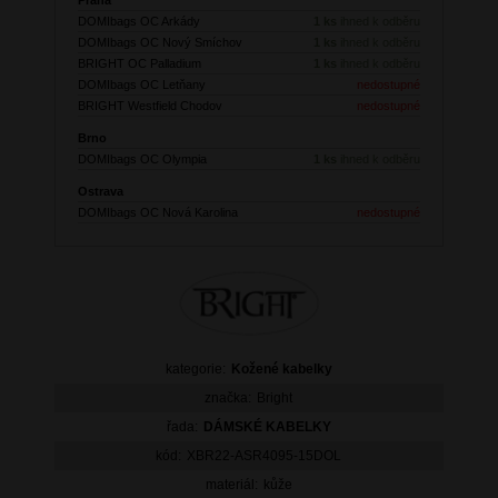
DOMIbags OC Arkády
1 ks
ihned k odběru
DOMIbags OC Nový Smíchov
1 ks
ihned k odběru
BRIGHT OC Palladium
1 ks
ihned k odběru
DOMIbags OC Letňany
nedostupné
BRIGHT Westfield Chodov
nedostupné
Brno
DOMIbags OC Olympia
1 ks
ihned k odběru
Ostrava
DOMIbags OC Nová Karolina
nedostupné
kategorie:
Kožené kabelky
značka:
Bright
řada:
DÁMSKÉ KABELKY
kód:
XBR22-ASR4095-15DOL
materiál:
kůže