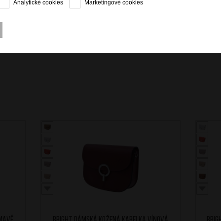
Analytické cookies
Marketingové cookies
mavě
BRIGHT Dámská kožená kabelka Vínová
BRIG