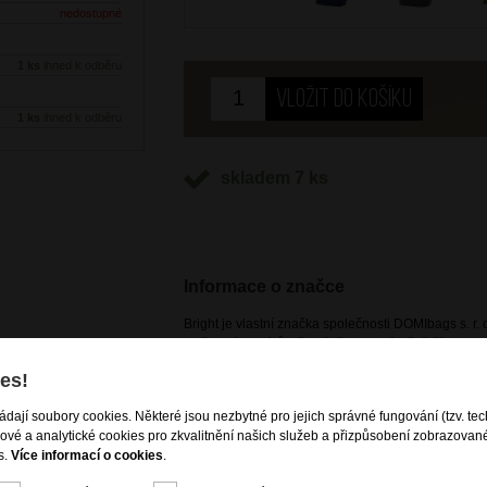
nedostupné
1 ks
ihned k odběru
1 ks
ihned k odběru
skladem 7 ks
Informace o značce
Bright je vlastní značka společnosti DOMIbags s. r. o
potřeb zákazníků, včetně těch nejnáročnějších. Pr
vzhled produktů dle aktuálních módních trendů, spoj
es!
cestovních zavazadel i kožené a nekožené galanteri
dostupná pouze na našem e-shopu a kamenných p
ládají soubory cookies. Některé jsou nezbytné pro jejich správné fungování (tzv. tec
gové a analytické cookies pro zkvalitnění našich služeb a přizpůsobení zobrazovan
ou se zipovou kapsou
s.
Více informací o cookies
.