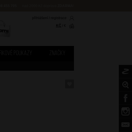
08 455 705
nad 2000 Kč doprava
ZDARMA
!
přihlášení
/
registrace
KČ
/
€
RKOVÉ POUKAZY
ZNAČKY