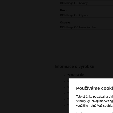
DOMIbags OC Arkády
Brno
DOMIbags OC Olympia
Ostrava
DOMIbags OC Nová Karolina
Informace o výrobku
vstup na zip
ploché dvojité držadlo do ruky
chrániče dna
Používáme cooki
vnější zadní zipová kapsa
Tyto stránky používají a uk
vnitřní zipová kapsa na drobnosti
stránky využívají marketin
vnitřní prostor rozdělen přepážk
využití je nutný Váš souhla