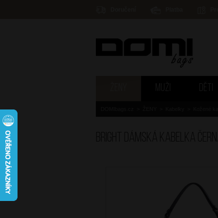
Doručení
Platba
Pr
ŽENY
MUŽI
DĚTI
DOMIbags.cz
>
ŽENY
>
Kabelky
>
Kožené ka
BRIGHT Dámská kabelka Čer