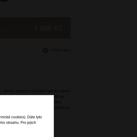
1 699 Kč
Hlídací pes
., která ji založila za účelem splnění všech
avidelně obměňovaná nabídka zajišťuje
ený s praktičností a vysokou kvalitou
e. Široká nabídka této oblíbené značky je
rodejnách DOMIbags a Bright.
hnické cookies). Dále tyto
ého obsahu. Pro jejich