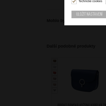
Technické cookies
Uložit nastavení
Mohlo by se vám také hodit
Další podobné produkty
BRIGHT Dámská kožená kabelka T