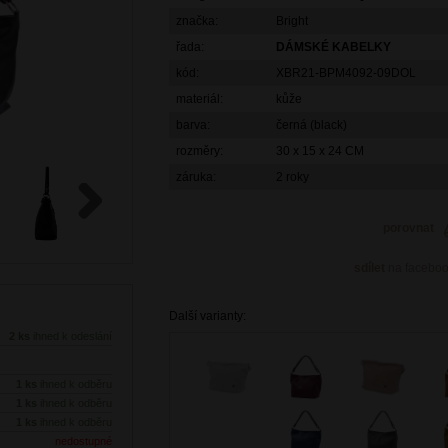
značka:
Bright
řada:
DÁMSKÉ KABELKY
kód:
XBR21-BPM4092-09DOL
materiál:
kůže
barva:
černá (black)
rozměry:
30 x 15 x 24 CM
záruka:
2 roky
porovnat
Next
sdílet
na facebo
Další varianty:
2 ks
ihned k odeslání
1 ks
ihned k odběru
1 ks
ihned k odběru
1 ks
ihned k odběru
nedostupné