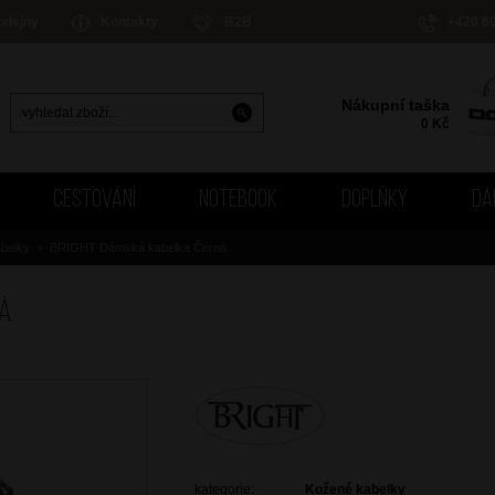
odejny
Kontakty
B2B
+420 6
Nákupní taška
0
Kč
CESTOVÁNÍ
NOTEBOOK
DOPLŇKY
DÁ
belky
>
BRIGHT Dámská kabelka Černá
ná
kategorie:
Kožené kabelky