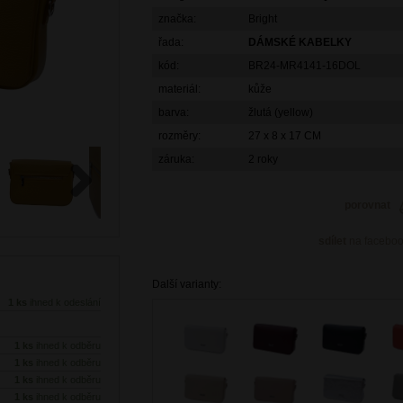
značka:
Bright
řada:
DÁMSKÉ KABELKY
kód:
BR24-MR4141-16DOL
materiál:
kůže
barva:
žlutá (yellow)
rozměry:
27 x 8 x 17 CM
záruka:
2 roky
porovnat
Next
sdílet
na facebo
Další varianty:
1 ks
ihned k odeslání
1 ks
ihned k odběru
1 ks
ihned k odběru
1 ks
ihned k odběru
1 ks
ihned k odběru