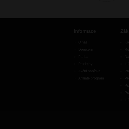
Informace
Zák
O nás
Ko
Doručení
Re
Platba
Ná
Prodejny
In
Akční nabídka
Pr
Affiliate program
Pr
Pr
Pr
In