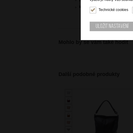
kvalitní italská kůže dolaro
Technické cookies
Uložit nastavení
Mohlo by se vám také hodit
Další podobné produkty