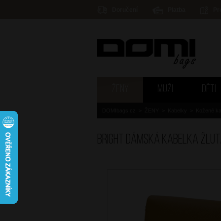
Doručení
Platba
Pr
ŽENY
MUŽI
DĚTI
DOMIbags.cz
>
ŽENY
>
Kabelky
>
Kožené ka
BRIGHT Dámská kabelka Žlu