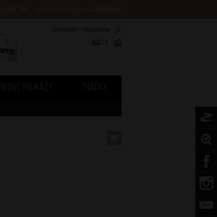
08 455 705
nad 2000 Kč doprava
ZDARMA
!
přihlášení
/
registrace
KČ
/
€
RKOVÉ POUKAZY
ZNAČKY