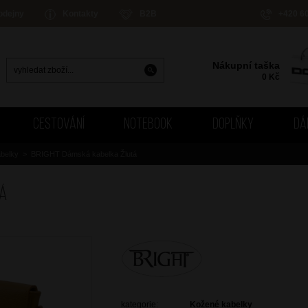
odejny
Kontakty
B2B
+420 6
Nákupní taška
0
Kč
CESTOVÁNÍ
NOTEBOOK
DOPLŇKY
DÁ
belky
>
BRIGHT Dámská kabelka Žlutá
tá
kategorie:
Kožené kabelky