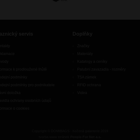
aznický servis
Doplňky
ntakty
Značky
klamace
Materiály
vody
Katalogy a ceníky
formace k prodloužené lhůtě
Palubní zavazadla - rozměry
odejní podmínky
TSA zámek
odejní podmínky pro podnikatele
RFID ochrana
ávní doložka
Videa
avidla ochrany osobních údajů
formace o cookies
Copyright © DOMIBAGS - Kožená galanterie 2019
tvorba www stránek
People For Net a.s.