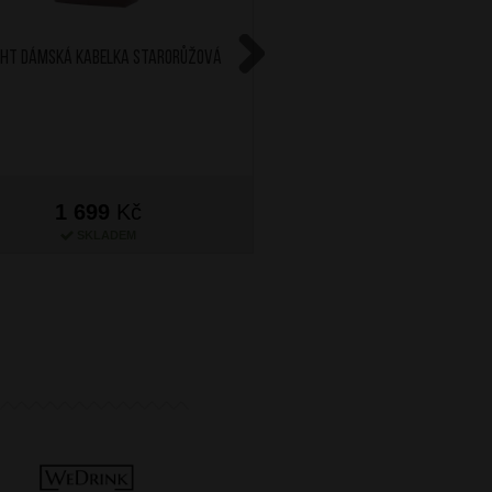
GHT Dámská kabelka Starorůžová
BRIGHT Dámská kožená ka
Modrá
Next
1 699
Kč
1 699
Kč
SKLADEM
SKLADEM