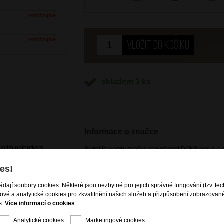
nedostupné
nedostupné
skladem 3 ks
Informace o značce
kacím patentkem
Bright je vlastní značka společnosti DOMIbags s. r. o
potřeb zákazníků, včetně těch nejnáročnějších. Pr
vzhled produktů dle aktuálních módních trendů, spoj
es!
cestovních zavazadel i kožené a nekožené galanteri
es rameno
dostupná pouze na našem e-shopu a kamenných p
ládají soubory cookies. Některé jsou nezbytné pro jejich správné fungování (tzv. tec
gové a analytické cookies pro zkvalitnění našich služeb a přizpůsobení zobrazovan
s.
Více informací o cookies
.
Analytické cookies
Marketingové cookies