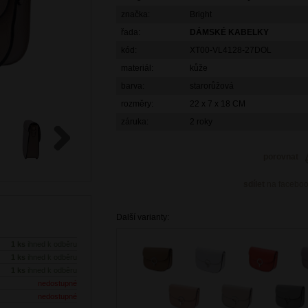
značka:
Bright
řada:
DÁMSKÉ KABELKY
kód:
XT00-VL4128-27DOL
materiál:
kůže
barva:
starorůžová
rozměry:
22 x 7 x 18 CM
záruka:
2 roky
porovnat
Next
sdílet
na facebo
Další varianty:
1 ks
ihned k odběru
1 ks
ihned k odběru
1 ks
ihned k odběru
nedostupné
nedostupné