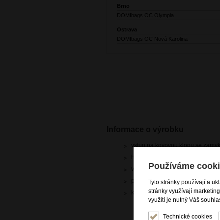
Brno
DOMIbags OC Olympia
Ostrava
DOMIbags OC Nová Karolina
Informace o výrobku
vstup na kovovou klopu se zamy
hluboký vnitřní prostor
Používáme cooki
vnitřní otevřená kapsa
přídavný nastavitelný popruh př
Tyto stránky používají a uk
stránky využívají marketin
kvalitní kůže dolaro
využití je nutný Váš souhla
Technické cookies