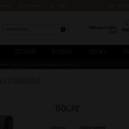
odejny
Kontakty
B2B
+420 6
Nákupní taška
0
Kč
CESTOVÁNÍ
NOTEBOOK
DOPLŇKY
DÁ
belky
>
BRIGHT Dámská kožená kabelka Starorůžová
lka Starorůžová
kategorie:
Kožené kabelky