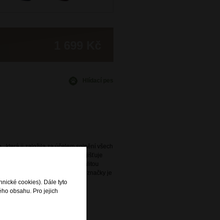
1 699 Kč
Hlídací pes
., která ji založila za účelem splnění všech
avidelně obměňovaná nabídka zajišťuje
ený s praktičností a vysokou kvalitou
e. Široká nabídka této oblíbené značky je
rodejnách DOMIbags a Bright.
hnické cookies). Dále tyto
ého obsahu. Pro jejich