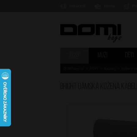
Doručení
Platba
Pr
ŽENY
MUŽI
DĚTI
DOMIbags.cz
>
ŽENY
>
Kabelky
>
Kožené ka
BRIGHT Dámská kožená kabe