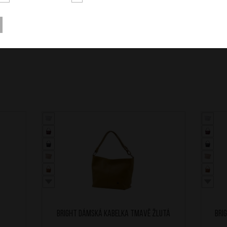
á
BRIGHT Dámská kabelka Tmavě Žlutá
BRI