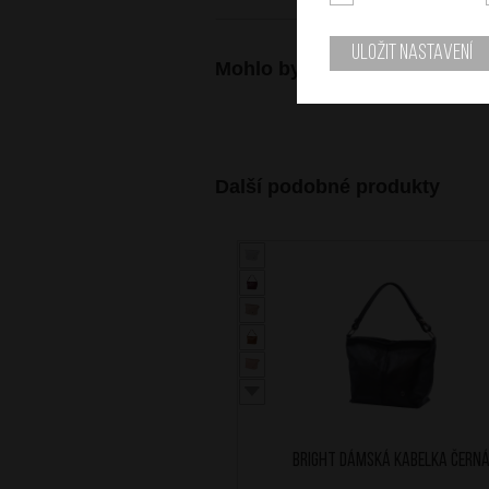
Uložit nastavení
Mohlo by se vám také hodit
Další podobné produkty
BRIGHT Dámská kabelka Čern