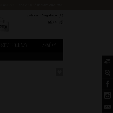
08 455 705
nad 2000 Kč doprava
ZDARMA
!
přihlášení
/
registrace
KČ
/
€
RKOVÉ POUKAZY
ZNAČKY