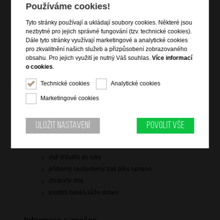
Používáme cookies!
doprava
zdarma
Tyto stránky používají a ukládají soubory cookies. Některé jsou
Hlídací pes
nezbytné pro jejich správné fungování (tzv. technické cookies).
Dále tyto stránky využívají marketingové a analytické cookies
pro zkvalitnění našich služeb a přizpůsobení zobrazovaného
obsahu. Pro jejich využití je nutný Váš souhlas.
Více informací
o cookies
.
Informace o výrobku
Technické cookies
Analytické cookies
vstup na zip
Marketingové cookies
vnitřní zipová kapsa
dvě vnitřní otevřené kapsy na drobnosti
Uložit nastavení
Povolit vše
vnitřní rozdělovač se zipovou kapsou
zadní zipová kapsa
dvě držadla do ruky
přídavný nastavitelný trak přes rameno
chrániče dna
kvalitní italská kůže dolaro