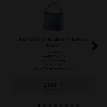
BRIGHT Dámská kožená kabelka přes rameno A4
Modrošedá
značka: Bright
Next
materiál: 100% kůže
barva: modrá (blue)
záruka: 2 roky
kód zboží: BR19-ANP8080-71DOL
2 899
Kč
SKLADEM