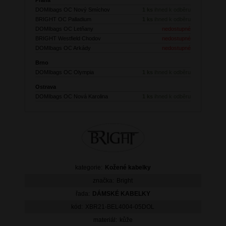
DOMIbags OC Nový Smíchov
1 ks
ihned k odběru
BRIGHT OC Palladium
1 ks
ihned k odběru
DOMIbags OC Letňany
nedostupné
BRIGHT Westfield Chodov
nedostupné
DOMIbags OC Arkády
nedostupné
Brno
DOMIbags OC Olympia
1 ks
ihned k odběru
Ostrava
DOMIbags OC Nová Karolina
1 ks
ihned k odběru
kategorie:
Kožené kabelky
značka:
Bright
řada:
DÁMSKÉ KABELKY
kód:
XBR21-BEL4004-05DOL
materiál:
kůže