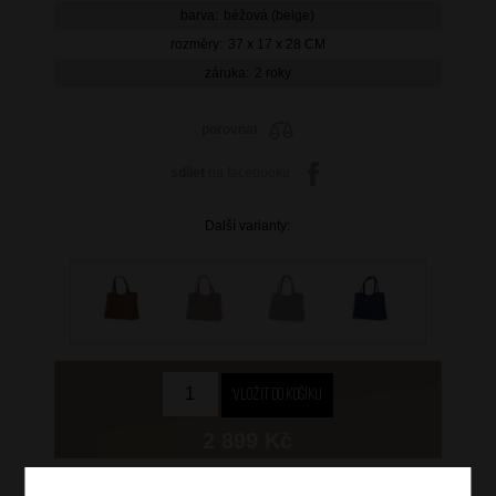
barva:
béžová (beige)
rozměry:
37 x 17 x 28 CM
záruka:
2 roky
porovnat
sdílet
na facebooku
Další varianty:
2 899 Kč
skladem 4 ks