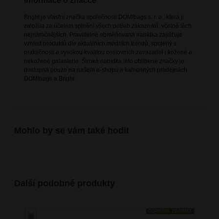
Informace o značce
Bright je vlastní značka společnosti DOMIbags s. r. o., která ji
založila za účelem splnění všech potřeb zákazníků, včetně těch
nejnáročnějších. Pravidelně obměňovaná nabídka zajišťuje
vzhled produktů dle aktuálních módních trendů, spojený s
praktičností a vysokou kvalitou cestovních zavazadel i kožené a
nekožené galanterie. Široká nabídka této oblíbené značky je
dostupná pouze na našem e-shopu a kamenných prodejnách
DOMIbags a Bright.
Mohlo by se vám také hodit
Další podobné produkty
DOPRAVA ZDARMA