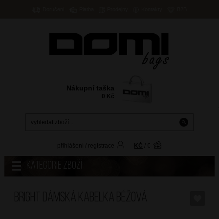
Doručení
Platba
Prodejny
Kontakty
B2B
Nákupní taška
0
Kč
přihlášení
/
registrace
KČ
/
€
Kategorie zboží
BRIGHT Dámská kabelka Béžová