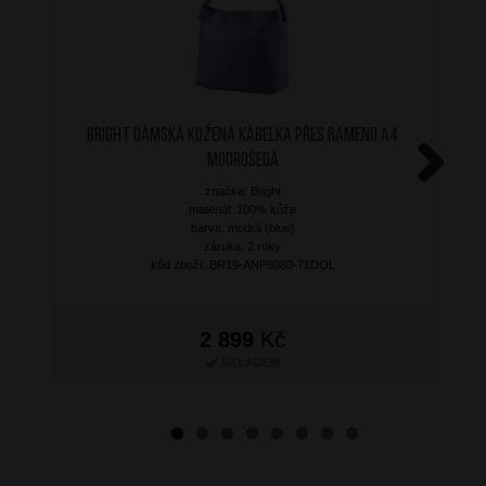
BRIGHT Dámská kožená kabelka přes rameno A4
Modrošedá
značka: Bright
Next
materiál: 100% kůže
barva: modrá (blue)
záruka: 2 roky
kód zboží: BR19-ANP8080-71DOL
2 899
Kč
SKLADEM