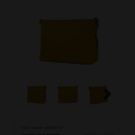
Next
Kde máme skladem?
Centrální sklad (ESHOP)
1 ks
ihned k odeslání