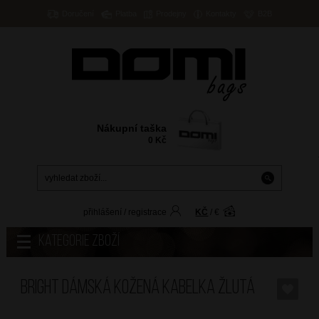
Doručení
Platba
Prodejny
Kontakty
B2B
Nákupní taška
0
Kč
přihlášení
/
registrace
KČ
/
€
Kategorie zboží
BRIGHT Dámská kožená kabelka Žlutá