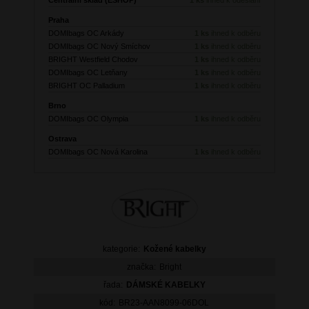
Praha
DOMIbags OC Arkády
1 ks
ihned k odběru
DOMIbags OC Nový Smíchov
1 ks
ihned k odběru
BRIGHT Westfield Chodov
1 ks
ihned k odběru
DOMIbags OC Letňany
1 ks
ihned k odběru
BRIGHT OC Palladium
1 ks
ihned k odběru
Brno
DOMIbags OC Olympia
1 ks
ihned k odběru
Ostrava
DOMIbags OC Nová Karolina
1 ks
ihned k odběru
kategorie:
Kožené kabelky
značka:
Bright
řada:
DÁMSKÉ KABELKY
kód:
BR23-AAN8099-06DOL