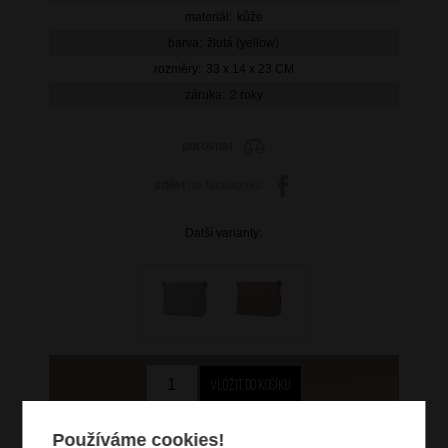
materiál:
kůže
barva:
žlutá (yellow)
rozměry:
33 x 14 x 23 CM
záruka:
2 roky
porovnat
sdílet
na facebooku
Další varianty:
2 899 Kč
Používáme cookies!