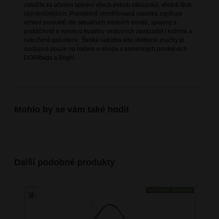
založila za účelem splnění všech potřeb zákazníků, včetně těch
nejnáročnějších. Pravidelně obměňovaná nabídka zajišťuje
vzhled produktů dle aktuálních módních trendů, spojený s
praktičností a vysokou kvalitou cestovních zavazadel i kožené a
nekožené galanterie. Široká nabídka této oblíbené značky je
dostupná pouze na našem e-shopu a kamenných prodejnách
DOMIbags a Bright.
Mohlo by se vám také hodit
Další podobné produkty
DOPRAVA ZDARMA