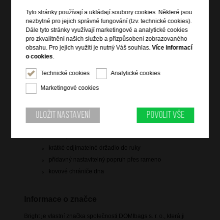
skladem 8 ks
Tyto stránky používají a ukládají soubory cookies. Některé jsou
nezbytné pro jejich správné fungování (tzv. technické cookies).
doprava
zdarma
Dále tyto stránky využívají marketingové a analytické cookies
pro zkvalitnění našich služeb a přizpůsobení zobrazovaného
Hlídací pes
obsahu. Pro jejich využití je nutný Váš souhlas.
Více informací
o cookies
.
Technické cookies
Analytické cookies
Marketingové cookies
Informace o výrobku
vstup na zip
Uložit nastavení
Povolit vše
vnitřní přepážka se zipovou kapsou
hlavní prostor rozdělen na dvě části
krátké odjímatelné držadlo do ruky
přídavný nastavitelný popruh přes rameno
kovové chrániče dna
Informace o značce
Bright je vlastní značka společnosti DOMIbags s. r. o., která ji