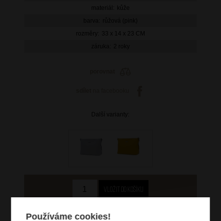
materiál:
kůže
barva:
růžová (pink)
rozměry:
33 x 14 x 23 CM
záruka:
2 roky
porovnat
sdílet
na facebooku
Další varianty:
2 899 Kč
Používáme cookies!