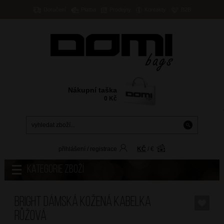
Doručení
Platba
Prodejny
Kontakty
B2B
Nákupní taška
0
Kč
přihlášení
/
registrace
KČ
/
€
Kategorie zboží
BRIGHT Dámská kožená kabelka
Růžová