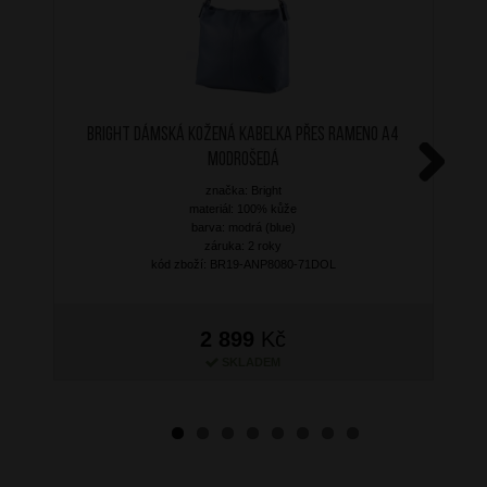
BRIGHT Dámská kožená kabelka přes rameno A4
Modrošedá
značka: Bright
Next
materiál: 100% kůže
barva: modrá (blue)
záruka: 2 roky
kód zboží: BR19-ANP8080-71DOL
2 899
Kč
SKLADEM