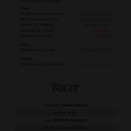
Kde máme skladem?
Praha
DOMIbags OC Nový Smíchov
1 ks
ihned k odběru
BRIGHT Westfield Chodov
1 ks
ihned k odběru
BRIGHT OC Palladium
1 ks
ihned k odběru
DOMIbags OC Letňany
nedostupné
DOMIbags OC Arkády
nedostupné
Brno
DOMIbags OC Olympia
1 ks
ihned k odběru
Ostrava
DOMIbags OC Nová Karolina
1 ks
ihned k odběru
kategorie:
Kožené kabelky
značka:
Bright
řada:
DÁMSKÉ KABELKY
kód:
BR23-AAN8099-20DOL