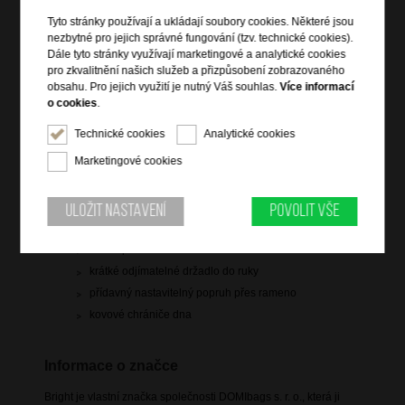
skladem 5 ks
Tyto stránky používají a ukládají soubory cookies. Některé jsou
nezbytné pro jejich správné fungování (tzv. technické cookies).
doprava
zdarma
Dále tyto stránky využívají marketingové a analytické cookies
pro zkvalitnění našich služeb a přizpůsobení zobrazovaného
Hlídací pes
obsahu. Pro jejich využití je nutný Váš souhlas.
Více informací
o cookies
.
Technické cookies
Analytické cookies
Marketingové cookies
Informace o výrobku
vstup na zip
Uložit nastavení
Povolit vše
vnitřní přepážka se zipovou kapsou
hlavní prostor rozdělen na dvě části
krátké odjímatelné držadlo do ruky
přídavný nastavitelný popruh přes rameno
kovové chrániče dna
Informace o značce
Bright je vlastní značka společnosti DOMIbags s. r. o., která ji