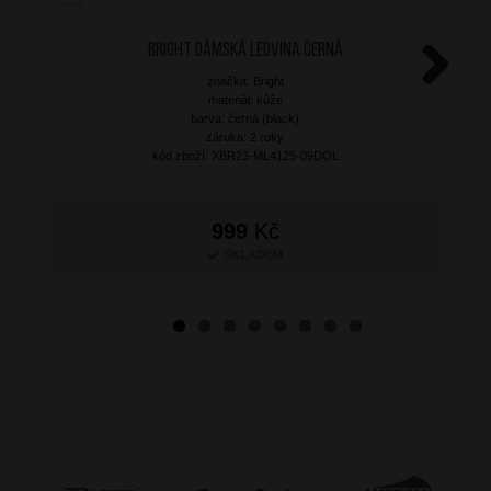
BRIGHT Dámská ledvina Černá
značka: Bright
Next
materiál: kůže
barva: černá (black)
záruka: 2 roky
kód zboží: XBR23-ML4125-09DOL
999
Kč
SKLADEM