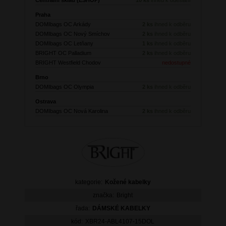
Praha
DOMIbags OC Arkády
2 ks
ihned k odběru
DOMIbags OC Nový Smíchov
2 ks
ihned k odběru
DOMIbags OC Letňany
1 ks
ihned k odběru
BRIGHT OC Palladium
2 ks
ihned k odběru
BRIGHT Westfield Chodov
nedostupné
Brno
DOMIbags OC Olympia
2 ks
ihned k odběru
Ostrava
DOMIbags OC Nová Karolina
2 ks
ihned k odběru
kategorie:
Kožené kabelky
značka:
Bright
řada:
DÁMSKÉ KABELKY
kód:
XBR24-ABL4107-15DOL