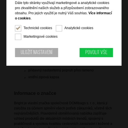
Dále tyto stránky využívají marketingové a analytické cookies
skladem více než 10 ks
pro zkvalitnění našich služeb a přizpůsobení zobrazovaného
obsahu. Pro jejich využití je nutný Váš souhlas.
Více informací
Hlídací pes
o cookies
.
Technické cookies
Analytické cookies
Marketingové cookies
Informace o výrobku
Uložit nastavení
Povolit vše
vstup na zip
zadní zipová kapsa
přídavný nastavitelný popruh přes rameno
vnitřní zipová kapsa
Informace o značce
Bright je vlastní značka společnosti DOMIbags s. r. o., která ji
založila za účelem splnění všech potřeb zákazníků, včetně těch
nejnáročnějších. Pravidelně obměňovaná nabídka zajišťuje
vzhled produktů dle aktuálních módních trendů, spojený s
praktičností a vysokou kvalitou cestovních zavazadel i kožené a