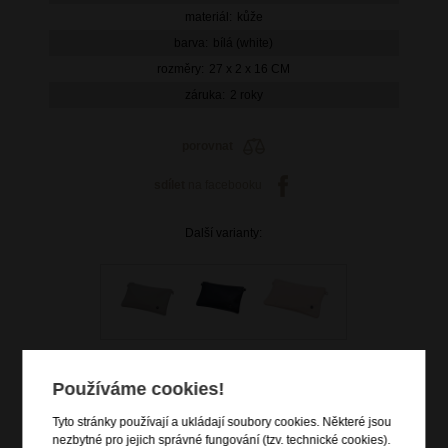
materiál:
kůže
barva:
bílá (white)
rozměry:
27 x 2 x 16 CM
záruka:
2 roky
porovnat
sdílet
na facebooku
Další varianty:
Používáme cookies!
Tyto stránky používají a ukládají soubory cookies. Některé jsou
999 Kč
nezbytné pro jejich správné fungování (tzv. technické cookies).