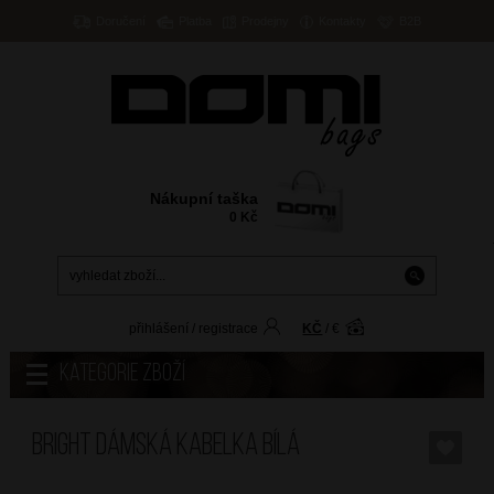
Doručení
Platba
Prodejny
Kontakty
B2B
Nákupní taška
0
Kč
přihlášení
/
registrace
KČ
/
€
Kategorie zboží
BRIGHT Dámská kabelka Bílá