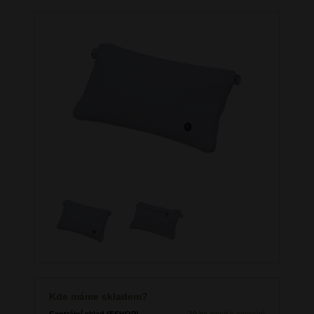
Kde máme skladem?
Centrální sklad (ESHOP)
10 ks
ihned k odeslání