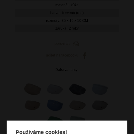
materiál:
kůže
barva:
červená (red)
rozměry:
35 x 19 x 10 CM
záruka:
2 roky
porovnat
sdílet
na facebooku
Další varianty:
Používáme cookies!