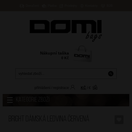
Doručení
Platba
Prodejny
Kontakty
B2B
Nákupní taška
0
Kč
přihlášení
/
registrace
KČ
/
€
Kategorie zboží
BRIGHT Dámská ledvina Červená