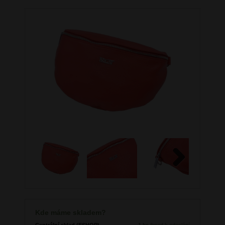
Next
Kde máme skladem?
Centrální sklad (ESHOP)
1 ks
ihned k odeslání