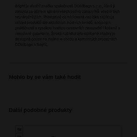
Bright je vlastní značka společnosti DOMIbags s. r. o., která ji
založila za účelem splnění všech potřeb zákazníků, včetně těch
nejnáročnějších. Pravidelně obměňovaná nabídka zajišťuje
vzhled produktů dle aktuálních módních trendů, spojený s
praktičností a vysokou kvalitou cestovních zavazadel i kožené a
nekožené galanterie. Široká nabídka této oblíbené značky je
dostupná pouze na našem e-shopu a kamenných prodejnách
DOMIbags a Bright.
Mohlo by se vám také hodit
Další podobné produkty