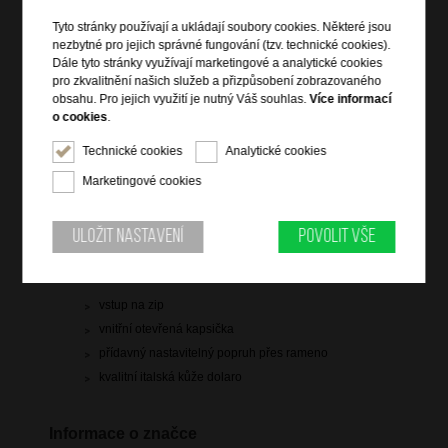
Tyto stránky používají a ukládají soubory cookies. Některé jsou
nezbytné pro jejich správné fungování (tzv. technické cookies).
Dále tyto stránky využívají marketingové a analytické cookies
pro zkvalitnění našich služeb a přizpůsobení zobrazovaného
999 Kč
obsahu. Pro jejich využití je nutný Váš souhlas.
Více informací
o cookies
.
skladem 8 ks
Technické cookies
Analytické cookies
Hlídací pes
Marketingové cookies
Uložit nastavení
Povolit vše
Informace o výrobku
vstup na zip
vnitřní otevřená kapsička
přídavný nastavitelný popruh přes rameno
kvalitní italská kůže dolaro
Informace o značce