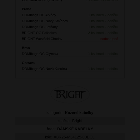
Praha
DOMIbags OC Arkády
1 ks
ihned k odběru
DOMIbags OC Nový Smíchov
1 ks
ihned k odběru
DOMIbags OC Letňany
1 ks
ihned k odběru
BRIGHT OC Palladium
2 ks
ihned k odběru
BRIGHT Westfield Chodov
nedostupné
Brno
DOMIbags OC Olympia
1 ks
ihned k odběru
Ostrava
DOMIbags OC Nová Karolina
1 ks
ihned k odběru
kategorie:
Kožené kabelky
značka:
Bright
řada:
DÁMSKÉ KABELKY
kód:
XBR25-ML4125-00DOL