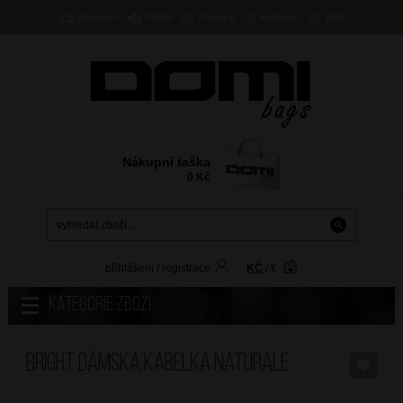
Doručení
Platba
Prodejny
Kontakty
B2B
Nákupní taška
0
Kč
přihlášení
/
registrace
KČ
/
€
Kategorie zboží
BRIGHT Dámská kabelka Naturale