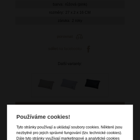
barva:
růžová (pink)
rozměry:
27 x 2 x 16 CM
záruka:
2 roky
porovnat
sdílet
na facebooku
Další varianty:
Používáme cookies!
999 Kč
Tyto stránky používají a ukládají soubory cookies. Některé jsou
nezbytné pro jejich správné fungování (tzv. technické cookies).
skladem 4 ks
Dále tyto stránky využívají marketingové a analytické cookies