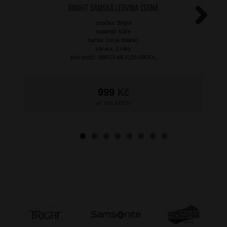
BRIGHT Dámská ledvina Černá
značka: Bright
Next
materiál: kůže
barva: černá (black)
záruka: 2 roky
kód zboží: XBR23-ML4125-09DOL
999
Kč
SKLADEM