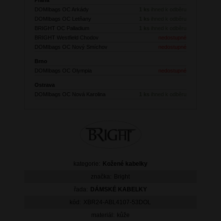
DOMIbags OC Arkády
1 ks
ihned k odběru
DOMIbags OC Letňany
1 ks
ihned k odběru
BRIGHT OC Palladium
1 ks
ihned k odběru
BRIGHT Westfield Chodov
nedostupné
DOMIbags OC Nový Smíchov
nedostupné
Brno
DOMIbags OC Olympia
nedostupné
Ostrava
DOMIbags OC Nová Karolina
1 ks
ihned k odběru
kategorie:
Kožené kabelky
značka:
Bright
řada:
DÁMSKÉ KABELKY
kód:
XBR24-ABL4107-53DOL
materiál:
kůže