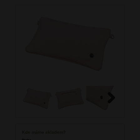
Next
Kde máme skladem?
Praha