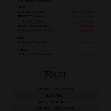
Kde máme skladem?
Praha
DOMIbags OC Arkády
1 ks
ihned k odběru
BRIGHT OC Palladium
1 ks
ihned k odběru
DOMIbags OC Letňany
nedostupné
BRIGHT Westfield Chodov
nedostupné
DOMIbags OC Nový Smíchov
nedostupné
Brno
DOMIbags OC Olympia
nedostupné
Ostrava
DOMIbags OC Nová Karolina
nedostupné
kategorie:
Kožené kabelky
značka:
Bright
řada:
DÁMSKÉ KAPSY
kód:
XBR24-ST4101-64DOL