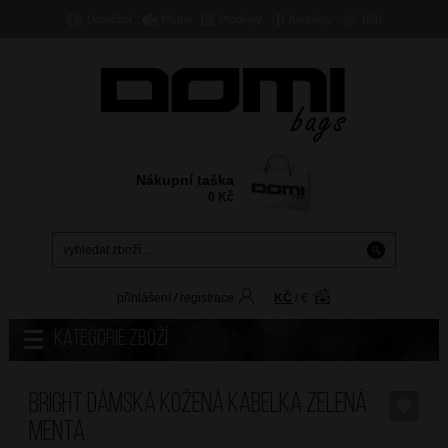
Doručení
Platba
Prodejny
Kontakty
B2B
Nákupní taška
0
Kč
přihlášení
/
registrace
KČ
/
€
Kategorie zboží
BRIGHT Dámská kožená kabelka Zelená
Menta