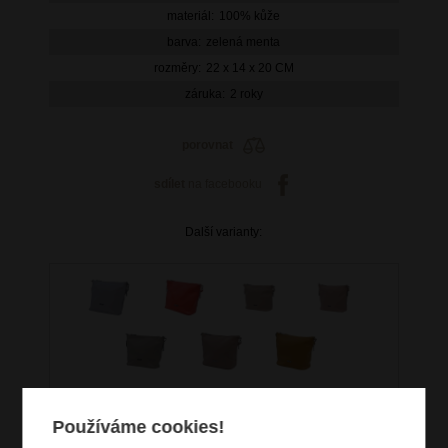
materiál:
100% kůže
barva:
zelená menta
rozměry:
22 x 14 x 20 CM
záruka:
2 roky
porovnat
sdílet
na facebooku
Další varianty:
Používáme cookies!