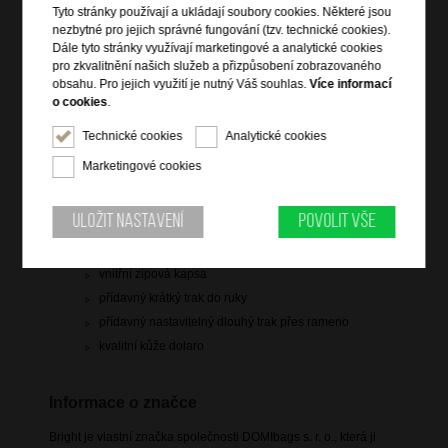
Tyto stránky používají a ukládají soubory cookies. Některé jsou
1 399 Kč
nezbytné pro jejich správné fungování (tzv. technické cookies).
Dále tyto stránky využívají marketingové a analytické cookies
pro zkvalitnění našich služeb a přizpůsobení zobrazovaného
skladem 2 ks
obsahu. Pro jejich využití je nutný Váš souhlas.
Více informací
o cookies
.
Hlídací pes
Technické cookies
Analytické cookies
Marketingové cookies
Informace o výrobku
Uložit nastavení
Povolit vše
vstup na zip
vnitřní zipová kapsa
přídavný krátký trak do ruky
přídavný nastavitelný dlouhý trak přes rameno
kvalitní kůže dolaro
Informace o značce
Bright je vlastní značka společnosti DOMIbags s. r. o., která ji