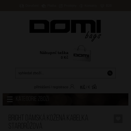
Doručení
Platba
Prodejny
Kontakty
B2B
Nákupní taška
0
Kč
přihlášení
/
registrace
KČ
/
€
Kategorie zboží
BRIGHT Dámská kožená kabelka
Starorůžová