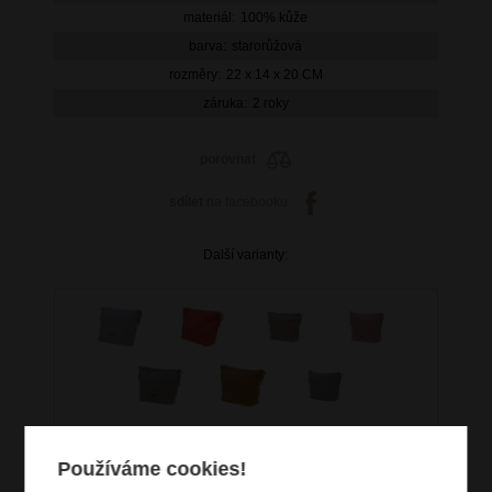
materiál:
100% kůže
barva:
starorůžová
rozměry:
22 x 14 x 20 CM
záruka:
2 roky
porovnat
sdílet
na facebooku
Další varianty:
Používáme cookies!