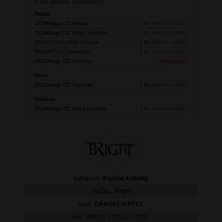
Kde máme skladem?
Praha
DOMIbags OC Arkády
1 ks
ihned k odběru
DOMIbags OC Nový Smíchov
1 ks
ihned k odběru
BRIGHT Westfield Chodov
1 ks
ihned k odběru
BRIGHT OC Palladium
1 ks
ihned k odběru
DOMIbags OC Letňany
nedostupné
Brno
DOMIbags OC Olympia
1 ks
ihned k odběru
Ostrava
DOMIbags OC Nová Karolina
1 ks
ihned k odběru
kategorie:
Kožené kabelky
značka:
Bright
řada:
DÁMSKÉ KAPSY
kód:
XBR24-ST4101-27DOL