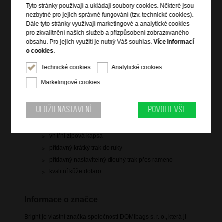
Tyto stránky používají a ukládají soubory cookies. Některé jsou
1 399 Kč
nezbytné pro jejich správné fungování (tzv. technické cookies).
Dále tyto stránky využívají marketingové a analytické cookies
pro zkvalitnění našich služeb a přizpůsobení zobrazovaného
skladem 6 ks
obsahu. Pro jejich využití je nutný Váš souhlas.
Více informací
o cookies
.
Hlídací pes
Technické cookies
Analytické cookies
Marketingové cookies
Informace o výrobku
Uložit nastavení
Povolit vše
vstup na zip
vnitřní zipová kapsa
přídavný krátký trak do ruky
přídavný nastavitelný dlouhý trak přes rameno
kvalitní kůže dolaro
Informace o značce
Bright je vlastní značka společnosti DOMIbags s. r. o., která ji