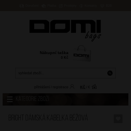
Doručení
Platba
Prodejny
Kontakty
B2B
Nákupní taška
0
Kč
přihlášení
/
registrace
KČ
/
€
Kategorie zboží
BRIGHT Dámská kabelka Béžová