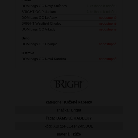
DOMIbags OC Nový Smíchov
1 ks
ihned k odběru
BRIGHT OC Palladium
1 ks
ihned k odběru
DOMIbags OC Letňany
nedostupné
BRIGHT Westfield Chodov
nedostupné
DOMIbags OC Arkády
nedostupné
Brno
DOMIbags OC Olympia
nedostupné
Ostrava
DOMIbags OC Nová Karolina
nedostupné
kategorie:
Kožené kabelky
značka:
Bright
řada:
DÁMSKÉ KABELKY
kód:
XBR24-LE4142-05DOL
materiál:
kůže