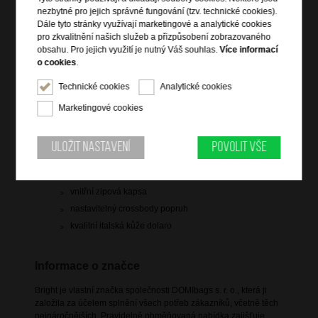
1 399 Kč
nezbytné pro jejich správné fungování (tzv. technické cookies).
Dále tyto stránky využívají marketingové a analytické cookies
skladem 2 ks
pro zkvalitnění našich služeb a přizpůsobení zobrazovaného
obsahu. Pro jejich využití je nutný Váš souhlas.
Více informací
Hlídací pes
o cookies
.
Technické cookies
Analytické cookies
Marketingové cookies
Informace o výrobku
Uložit nastavení
Povolit vše
vstup na klopu s magnetem
čelní zipová kapsa pod klopou
vnitřní zipová kapsa
nastavitelný crossbody popruh
kvalitní italská kůže dolaro
Informace o značce
Bright je vlastní značka společnosti DOMIbags s. r. o., která ji
založila za účelem splnění všech potřeb zákazníků, včetně těch
nejnáročnějších. Pravidelně obměňovaná nabídka zajišťuje