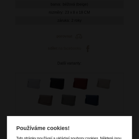
barva:
béžová (beige)
rozměry:
23 x 8 x 18 CM
záruka:
2 roky
porovnat
sdílet
na facebooku
Další varianty:
Používáme cookies!
Tyto stránky používají a ukládají soubory cookies. Některé jsou