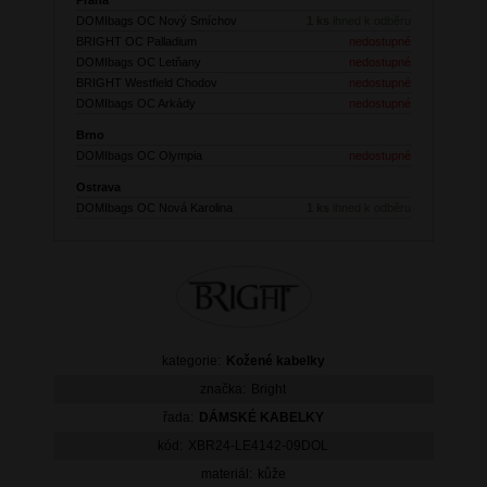
DOMIbags OC Nový Smíchov
1 ks
ihned k odběru
BRIGHT OC Palladium
nedostupné
DOMIbags OC Letňany
nedostupné
BRIGHT Westfield Chodov
nedostupné
DOMIbags OC Arkády
nedostupné
Brno
DOMIbags OC Olympia
nedostupné
Ostrava
DOMIbags OC Nová Karolina
1 ks
ihned k odběru
kategorie:
Kožené kabelky
značka:
Bright
řada:
DÁMSKÉ KABELKY
kód:
XBR24-LE4142-09DOL
materiál:
kůže