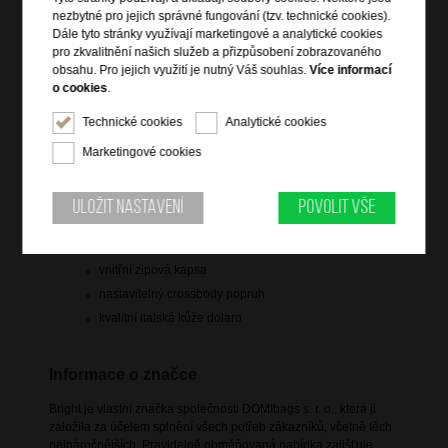
1 399 Kč
nezbytné pro jejich správné fungování (tzv. technické cookies).
Dále tyto stránky využívají marketingové a analytické cookies
skladem 2 ks
pro zkvalitnění našich služeb a přizpůsobení zobrazovaného
obsahu. Pro jejich využití je nutný Váš souhlas.
Více informací
Hlídací pes
o cookies
.
Technické cookies
Analytické cookies
Marketingové cookies
Informace o výrobku
Uložit nastavení
Povolit vše
vstup na klopu s magnetem
čelní zipová kapsa pod klopou
vnitřní zipová kapsa
nastavitelný crossbody popruh
kvalitní italská kůže dolaro
Informace o značce
Bright je vlastní značka společnosti DOMIbags s. r. o., která ji
založila za účelem splnění všech potřeb zákazníků, včetně těch
nejnáročnějších. Pravidelně obměňovaná nabídka zajišťuje