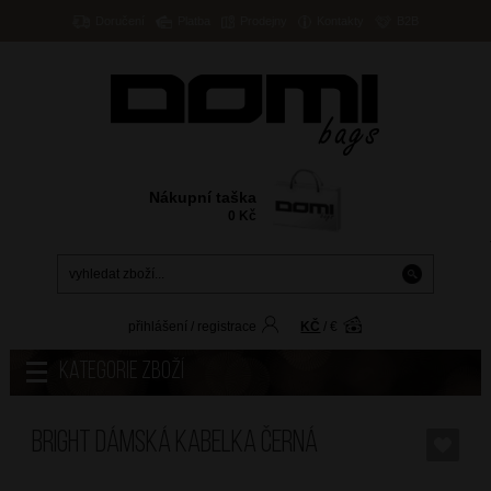
Doručení
Platba
Prodejny
Kontakty
B2B
Nákupní taška
0
Kč
přihlášení
/
registrace
KČ
/
€
Kategorie zboží
BRIGHT Dámská kabelka Černá