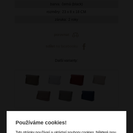
barva:
černá (black)
rozměry:
23 x 8 x 18 CM
záruka:
2 roky
porovnat
sdílet
na facebooku
Další varianty:
Používáme cookies!
Tyto stránky používají a ukládají soubory cookies. Některé jsou