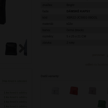
značka:
Bright
řada:
DÁMSKÉ KAPSY
kód:
XBR22-JC5001-09DOL
materiál:
kůže
barva:
černá (black)
rozměry:
5 x 25 x 21 CM
záruka:
2 roky
porovnat
Next
sdílet
na facebo
Další varianty:
3 ks
ihned k odeslání
1 ks
ihned k odběru
1 ks
ihned k odběru
1 ks
ihned k odběru
1 ks
ihned k odběru