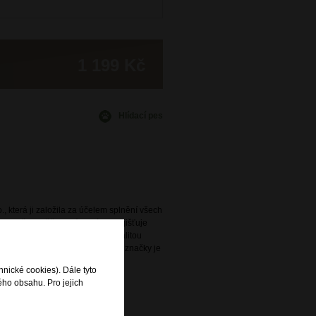
1 199 Kč
Hlídací pes
., která ji založila za účelem splnění všech
avidelně obměňovaná nabídka zajišťuje
ený s praktičností a vysokou kvalitou
e. Široká nabídka této oblíbené značky je
rodejnách DOMIbags a Bright.
hnické cookies). Dále tyto
ého obsahu. Pro jejich