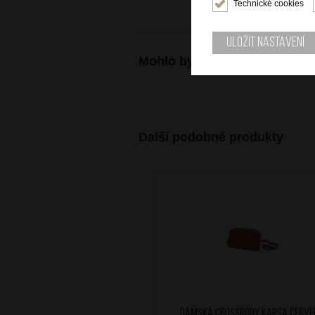
Technické cookies
Uložit nastavení
Mohlo by se vám také hodit
Další podobné produkty
Dámská crossbody kapsa Červe