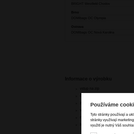
BRIGHT Westfield Chodov
Brno
DOMIbags OC Olympia
Ostrava
DOMIbags OC Nová Karolina
Informace o výrobku
vstup na zip
čelní zipová kapsa
zadní zipová kapsa
Používáme cooki
vnitřní zipová kapsa na drobnosti
Tyto stránky používají a uk
nastavitelný popruh přes rameno
stránky využívají marketin
kvalitní kůže dolaro
využití je nutný Váš souhla