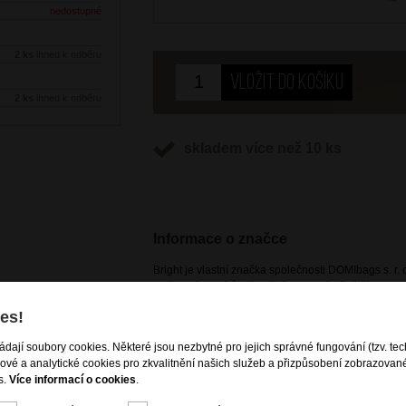
nedostupné
2 ks
ihned k odběru
2 ks
ihned k odběru
skladem více než 10 ks
Informace o značce
Bright je vlastní značka společnosti DOMIbags s. r. o
potřeb zákazníků, včetně těch nejnáročnějších. Pr
vzhled produktů dle aktuálních módních trendů, spoj
es!
cestovních zavazadel i kožené a nekožené galanteri
dostupná pouze na našem e-shopu a kamenných p
ládají soubory cookies. Některé jsou nezbytné pro jejich správné fungování (tzv. tec
gové a analytické cookies pro zkvalitnění našich služeb a přizpůsobení zobrazovan
s.
Více informací o cookies
.