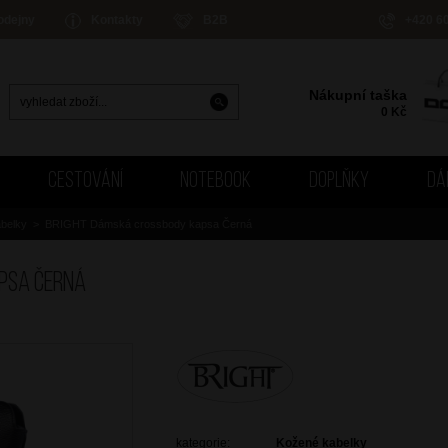
odejny
Kontakty
B2B
+420 6
Nákupní taška
0
Kč
CESTOVÁNÍ
NOTEBOOK
DOPLŇKY
DÁ
belky
>
BRIGHT Dámská crossbody kapsa Černá
psa Černá
kategorie:
Kožené kabelky