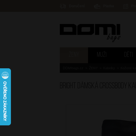
Doručení
Platba
Pr
ŽENY
MUŽI
DĚTI
DOMIbags.cz
>
ŽENY
>
Kabelky
>
Kožené ka
BRIGHT Dámská crossbody ka