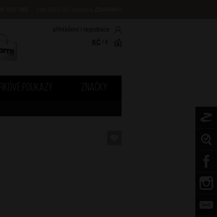
08 455 705
nad 2000 Kč doprava
ZDARMA
!
přihlášení
/
registrace
KČ
/
€
RKOVÉ POUKAZY
ZNAČKY