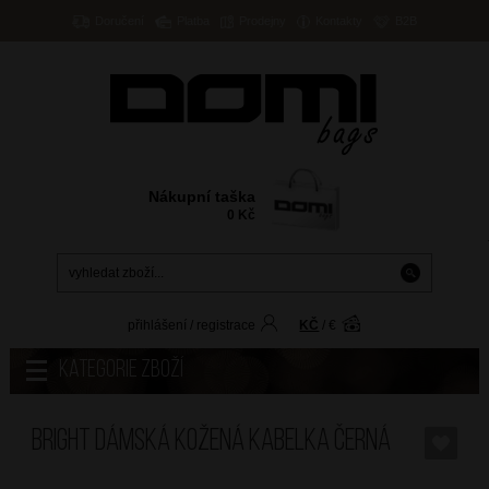
Doručení
Platba
Prodejny
Kontakty
B2B
Nákupní taška
0
Kč
přihlášení
/
registrace
KČ
/
€
Kategorie zboží
BRIGHT Dámská kožená kabelka Černá