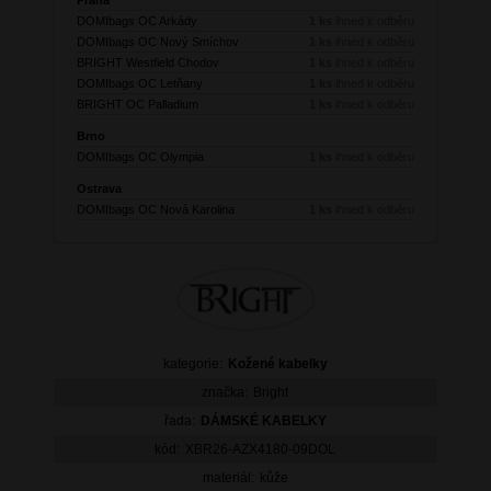
DOMIbags OC Arkády
1 ks
ihned k odběru
DOMIbags OC Nový Smíchov
1 ks
ihned k odběru
BRIGHT Westfield Chodov
1 ks
ihned k odběru
DOMIbags OC Letňany
1 ks
ihned k odběru
BRIGHT OC Palladium
1 ks
ihned k odběru
Brno
DOMIbags OC Olympia
1 ks
ihned k odběru
Ostrava
DOMIbags OC Nová Karolina
1 ks
ihned k odběru
kategorie:
Kožené kabelky
značka:
Bright
řada:
DÁMSKÉ KABELKY
kód:
XBR26-AZX4180-09DOL
materiál:
kůže