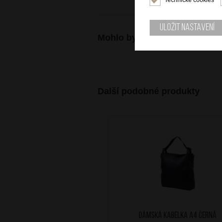
Uložit nastavení
Mohlo by se vám také hodit
Další podobné produkty
Dámská kabelka A4 Černá