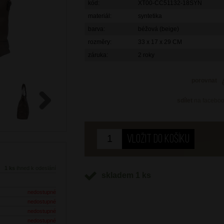
kód:
XT00-CC51132-18SYN
materiál:
syntetika
barva:
béžová (beige)
rozměry:
33 x 17 x 29 CM
záruka:
2 roky
porovnat
sdílet
na facebo
Next
1 ks
ihned k odeslání
skladem 1 ks
nedostupné
nedostupné
nedostupné
nedostupné