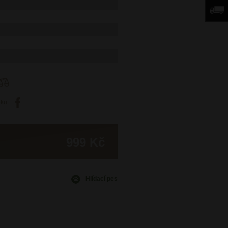
oku
999 Kč
Hlídací pes