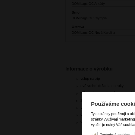
DOMIbags OC Arkády
Brno
DOMIbags OC Olympia
Ostrava
DOMIbags OC Nová Karolina
Informace o výrobku
vstup na zip
dvě vrchní držadla do ruky
přídavný nastavitelný popruh př
zadní zipová kapsa
Používáme cooki
vnitřní rozdělovač se zipovou ka
Tyto stránky používají a uk
vnitřní zipová kapsa na drobnosti
stránky využívají marketin
vnitřní otevřená kapsa na drobnos
využití je nutný Váš souhla
Technické cookies