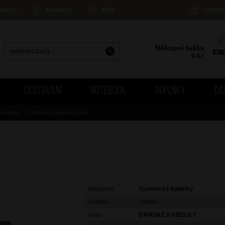
odejny
Kontakty
B2B
+420 6
Nákupní taška
0
Kč
CESTOVÁNÍ
NOTEBOOK
DOPLŇKY
DÁ
é kabelky
>
Dámská kabelka Taupe
kategorie:
Syntetické kabelky
značka:
Ostatní
řada:
DÁMSKÉ KABELKY