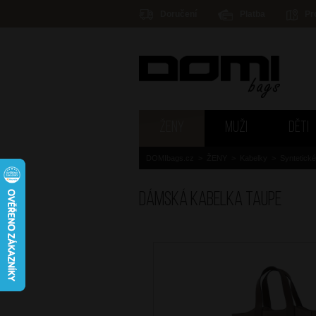
Doručení
Platba
Pr
ŽENY
MUŽI
DĚTI
DOMIbags.cz
>
ŽENY
>
Kabelky
>
Syntetick
Dámská kabelka Taupe