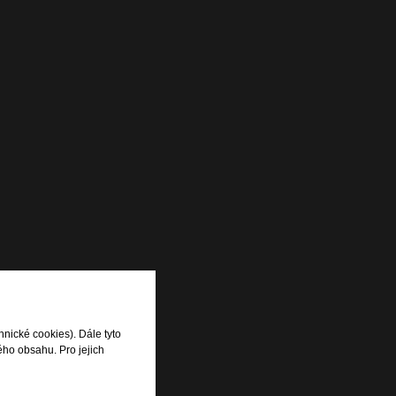
hnické cookies). Dále tyto
ého obsahu. Pro jejich