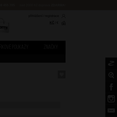
08 455 705
nad 2000 Kč doprava
ZDARMA
!
přihlášení
/
registrace
KČ
/
€
RKOVÉ POUKAZY
ZNAČKY