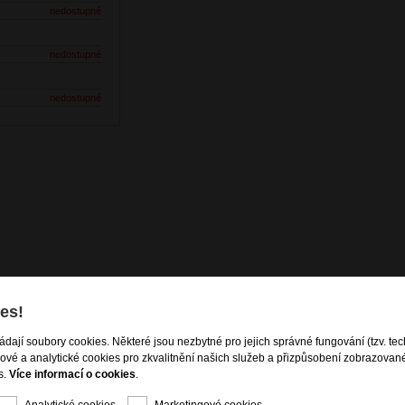
nedostupné
nedostupné
nedostupné
es rameno
es!
psou
ládají soubory cookies. Některé jsou nezbytné pro jejich správné fungování (tzv. tec
gové a analytické cookies pro zkvalitnění našich služeb a přizpůsobení zobrazovan
ti
s.
Více informací o cookies
.
Analytické cookies
Marketingové cookies