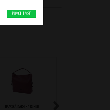
Povolit vše
Dámská kabelka Bordo
Dámská kabelka Č