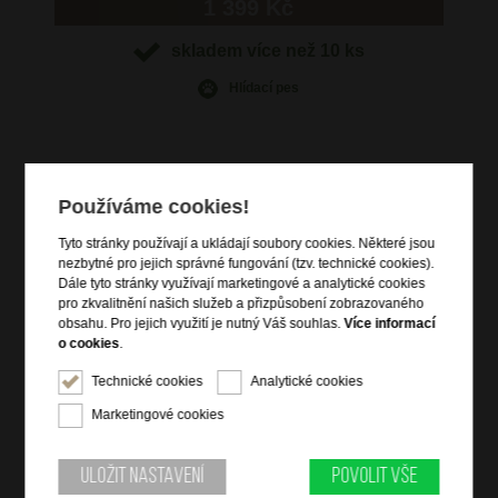
1 399 Kč
skladem více než 10 ks
Hlídací pes
Používáme cookies!
Informace o výrobku
Tyto stránky používají a ukládají soubory cookies. Některé jsou
vstup na zip a ozdobnou klopu
nezbytné pro jejich správné fungování (tzv. technické cookies).
zadní zipová kapsa
Dále tyto stránky využívají marketingové a analytické cookies
pro zkvalitnění našich služeb a přizpůsobení zobrazovaného
vnitřní zipová kapsa
obsahu. Pro jejich využití je nutný Váš souhlas.
Více informací
nastavitelný crossbody popruh
o cookies
.
kvalitní italská kůže dolaro
Technické cookies
Analytické cookies
Marketingové cookies
Informace o značce
Bright je vlastní značka společnosti DOMIbags s. r. o., která ji
Uložit nastavení
Povolit vše
založila za účelem splnění všech potřeb zákazníků, včetně těch