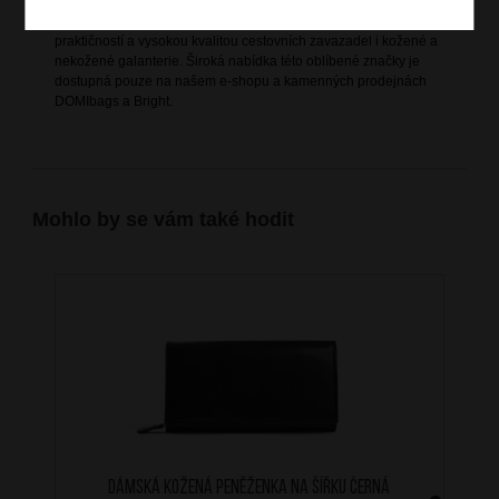
nejnáročnějších. Pravidelně obměňovaná nabídka zajišťuje
vzhled produktů dle aktuálních módních trendů, spojený s
praktičností a vysokou kvalitou cestovních zavazadel i kožené a
nekožené galanterie. Široká nabídka této oblíbené značky je
dostupná pouze na našem e-shopu a kamenných prodejnách
DOMIbags a Bright.
Mohlo by se vám také hodit
Dámská kožená peněženka na šířku Černá