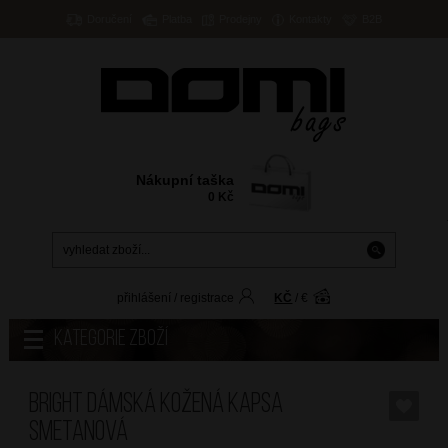
Doručení
Platba
Prodejny
Kontakty
B2B
Nákupní taška
0
Kč
přihlášení
/
registrace
KČ
/
€
Kategorie zboží
BRIGHT Dámská kožená kapsa
Smetanová