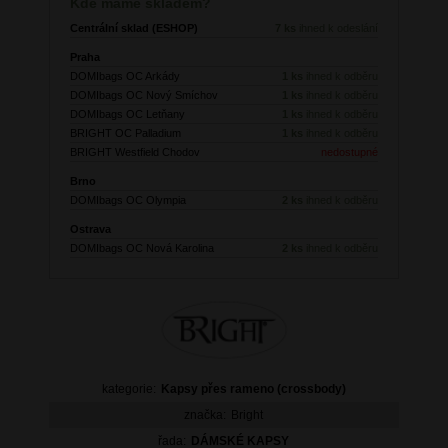
Kde máme skladem?
Centrální sklad (ESHOP)
7 ks
ihned k odeslání
Praha
DOMIbags OC Arkády
1 ks
ihned k odběru
DOMIbags OC Nový Smíchov
1 ks
ihned k odběru
DOMIbags OC Letňany
1 ks
ihned k odběru
BRIGHT OC Palladium
1 ks
ihned k odběru
BRIGHT Westfield Chodov
nedostupné
Brno
DOMIbags OC Olympia
2 ks
ihned k odběru
Ostrava
DOMIbags OC Nová Karolina
2 ks
ihned k odběru
kategorie:
Kapsy přes rameno (crossbody)
značka:
Bright
řada:
DÁMSKÉ KAPSY