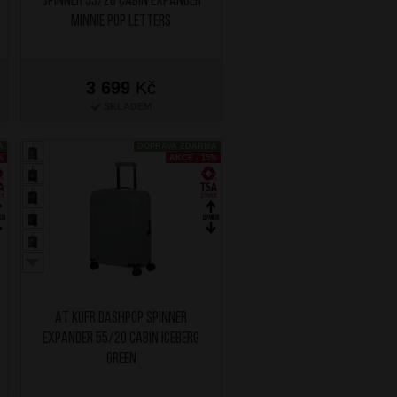
Spinner 55/20 Cabin Expander
Minnie Pop Letters
3 699
Kč
SKLADEM
A
DOPRAVA ZDARMA
%
AKCE - 15%
AT Kufr Dashpop Spinner
Expander 55/20 Cabin Iceberg
Green