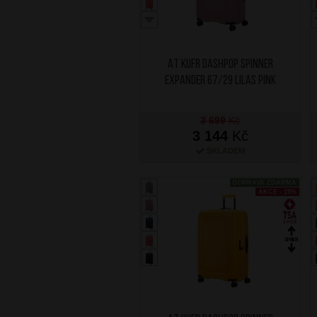
AT Kufr Dashpop Spinner
Expander 67/29 Lilas Pink
3 699
Kč
3 144
Kč
SKLADEM
DOPRAVA ZDARMA
AKCE - 15%