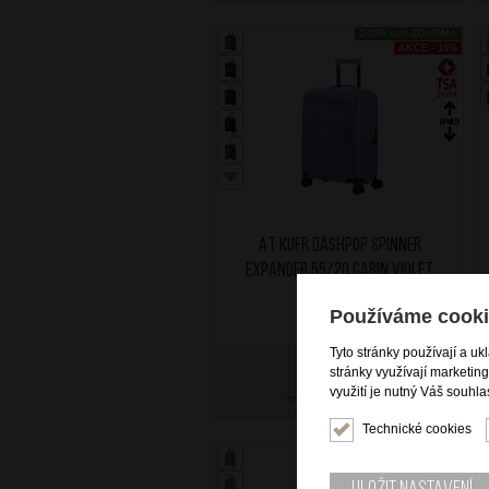
DOPRAVA ZDARMA
AKCE - 15%
AT Kufr Dashpop Spinner
Expander 55/20 Cabin Violet
Purple
Používáme cooki
Tyto stránky používají a uk
3 199
Kč
stránky využívají marketin
2 719
Kč
využití je nutný Váš souhla
NA OBJEDNÁNÍ
Technické cookies
DOPRAVA ZDARMA
AKCE - 15%