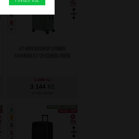
Povolit vše
AT Kufr Dashpop Spinner
Expander 67/29 Iceberg Green
3 699
Kč
3 144
Kč
SKLADEM
A
DOPRAVA ZDARMA
%
AKCE - 15%