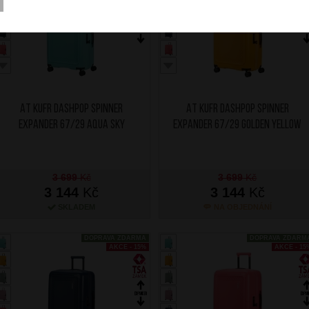
AT Kufr Dashpop Spinner
AT Kufr Dashpop Spinner
Expander 67/29 Aqua Sky
Expander 67/29 Golden Yellow
3 699
Kč
3 699
Kč
3 144
Kč
3 144
Kč
SKLADEM
NA OBJEDNÁNÍ
DOPRAVA ZDARMA
DOPRAVA ZDARM
AKCE - 15%
AKCE - 15