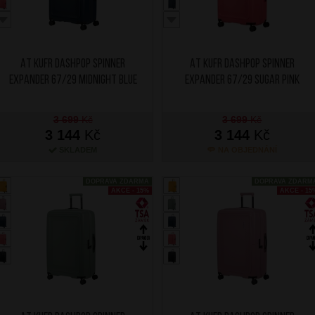
AT Kufr Dashpop Spinner
AT Kufr Dashpop Spinner
Expander 67/29 Midnight Blue
Expander 67/29 Sugar Pink
3 699
Kč
3 699
Kč
3 144
Kč
3 144
Kč
SKLADEM
NA OBJEDNÁNÍ
DOPRAVA ZDARMA
DOPRAVA ZDARM
AKCE - 15%
AKCE - 15