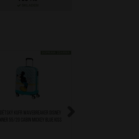
SKLADEM
SKLADEM
DOPRAVA ZDARMA
 Dětský kufr Wavebreaker Disney
AT Dětský kufr Wavebrea
nner 55/20 Cabin Mickey Blue Kiss
Spinner 55/20 Cabin Micke
Next