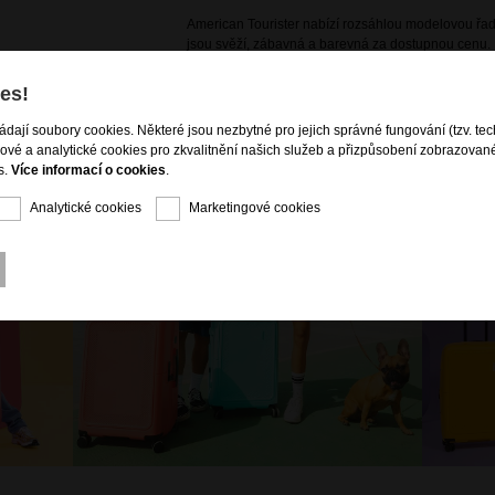
American Tourister nabízí rozsáhlou modelovou řadu
jsou svěží, zábavná a barevná za dostupnou cenu. 
kolekce značky American Tourister kombinaci stylu a
cestovních zavazadel, ideálních pro všechny vaše d
es!
ládají soubory cookies. Některé jsou nezbytné pro jejich správné fungování (tzv. tec
gové a analytické cookies pro zkvalitnění našich služeb a přizpůsobení zobrazovan
s.
Více informací o cookies
.
Analytické cookies
Marketingové cookies