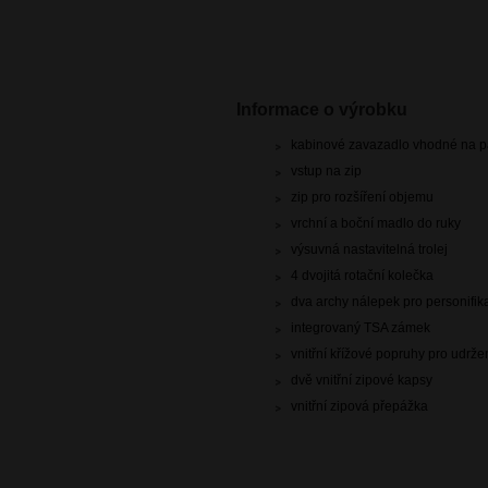
Informace o výrobku
kabinové zavazadlo vhodné na pa
vstup na zip
zip pro rozšíření objemu
vrchní a boční madlo do ruky
výsuvná nastavitelná trolej
4 dvojitá rotační kolečka
dva archy nálepek pro personifik
integrovaný TSA zámek
vnitřní křížové popruhy pro udrž
dvě vnitřní zipové kapsy
vnitřní zipová přepážka