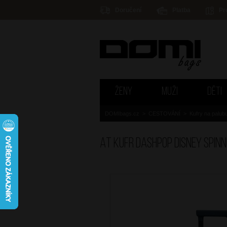
Doručení
Platba
Pr
ŽENY
MUŽI
DĚTI
DOMIbags.cz
>
CESTOVÁNÍ
>
Kufry na palub
AT Kufr Dashpop Disney Spinn