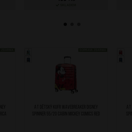
SKLADEM
A ZDARMA
DOPRAVA ZDARMA
ney
AT Dětský kufr Wavebreaker Disney
AT
rica
Spinner 55/20 Cabin Mickey Comics Red
Spi