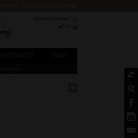
08 455 705
nad 2000 Kč doprava
ZDARMA
!
přihlášení
/
registrace
KČ
/
€
RKOVÉ POUKAZY
ZNAČKY
merica Shield