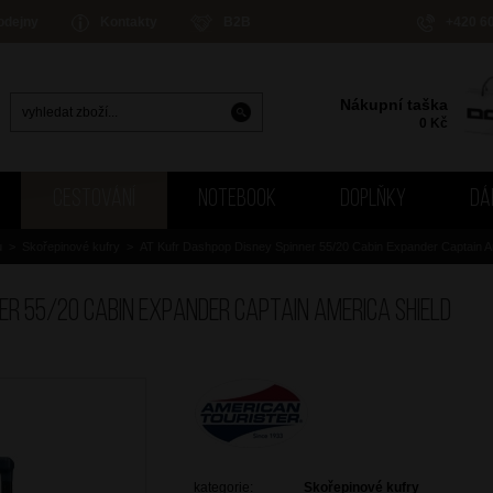
odejny
Kontakty
B2B
+420 6
Nákupní taška
0
Kč
CESTOVÁNÍ
NOTEBOOK
DOPLŇKY
DÁ
u
>
Skořepinové kufry
>
AT Kufr Dashpop Disney Spinner 55/20 Cabin Expander Captain A
er 55/20 Cabin Expander Captain America Shield
kategorie:
Skořepinové kufry