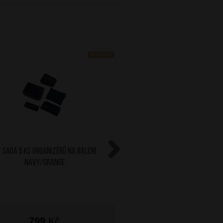
NOVINKA
 Sada 5 ks organizérů na balení
SAMSONITE Skládací ta
Navy/Orange
Revolution Gre
Next
799
Kč
1 199
Kč