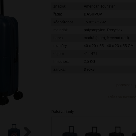
značka:
American Tourister
řada:
DASHPOP
kód výrobce:
153857/5292
materiál:
polypropylen, Recyclex
barva:
modrá (blue), červená (red)
rozměry:
40 x 20 x 55 - 40 x 23 x 55 CM
objem:
41 - 47 L
hmotnost:
2,5 KG
záruka:
3 roky
porovnat
sdílet
na facebo
Další varianty: