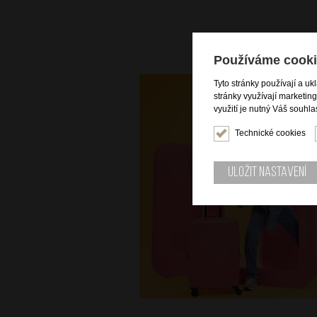
Používáme cooki
Tyto stránky používají a uk
stránky využívají marketin
využití je nutný Váš souhla
Technické cookies
Uložit nastavení