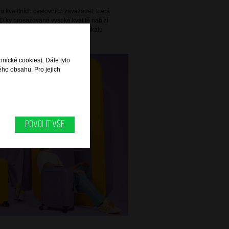
 kvalitních cestovních zavazadel, která
Díky prosazované vysoké kvalitě nabízí
 praktičnosti a pokrývá širokou škálu
alší cesty za zábavou.
hnické cookies). Dále tyto
ého obsahu. Pro jejich
Povolit vše