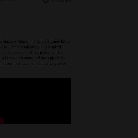
ava
zdarma
Hlídací pes
poutavý, elegantní design a zářivé barvy
n z robustního polypropylenu a nabízí
 funkcí rozšíření. Navíc je dodáván s
 vašemu kufru osobní nádech přidáním
ým mixem zábavy a funkčnosti, abyste se