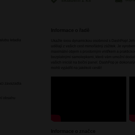
skladem 2 ks
dopr
Informace o řadě
lubu letadla
Ukažte svou dynamickou osobnost s DashPop! Jeho 
udělají z vašich cest mimořádný zážitek. Je vyrobe
maximální objem s prostorným vnitřkem a praktickou
bezplatnými samolepkami, které vám umožní dodat
vašich iniciál na boční panel. DashPop je dokonal
mohli vyjádřit na jakékoli cestě!
aci zavazadla
ení obsahu
Informace o značce