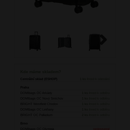
Next
Kde máme skladem?
Centrální sklad (ESHOP)
1 ks
ihned k odeslání
Praha
DOMIbags OC Arkády
1 ks
ihned k odběru
DOMIbags OC Nový Smíchov
1 ks
ihned k odběru
BRIGHT Westfield Chodov
1 ks
ihned k odběru
DOMIbags OC Letňany
1 ks
ihned k odběru
BRIGHT OC Palladium
2 ks
ihned k odběru
Brno
DOMIbags OC Olympia
nedostupné