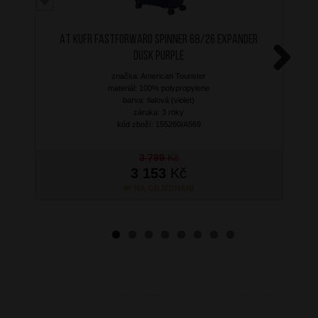
AT Kufr Fastforward Spinner 68/26 Expander
Dusk Purple
značka: American Tourister
Next
materiál: 100% polypropylene
barva: fialová (violet)
záruka: 3 roky
kód zboží: 155260/A569
3 799
Kč
3 153
Kč
NA OBJEDNÁNÍ