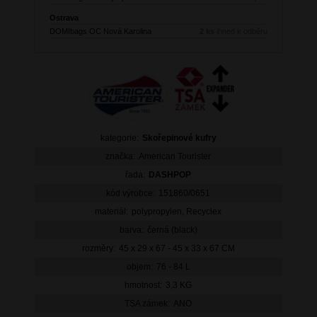
Ostrava
DOMIbags OC Nová Karolina
2 ks
ihned k odběru
kategorie:
Skořepinové kufry
značka:
American Tourister
řada:
DASHPOP
kód výrobce:
151860/0651
materiál:
polypropylen, Recyclex
barva:
černá (black)
rozměry:
45 x 29 x 67 - 45 x 33 x 67 CM
objem:
76 - 84 L
hmotnost:
3,3 KG
TSA zámek:
ANO