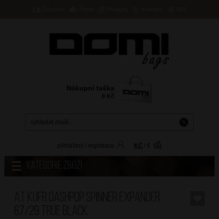
Doručení
Platba
Prodejny
Kontakty
B2B
Nákupní taška
0
Kč
přihlášení
/
registrace
KČ
/
€
Kategorie zboží
AT Kufr Dashpop Spinner Expander
67/29 True Black