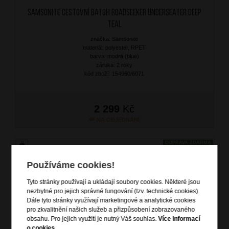
SAMSONITE Cestovní batoh Roadseeker Underseater Deep
Teal
značka: Samsonite
materiál: polyester, RPET
barva: modrá (blue)
záruka: 2 roky
kód zboží: 154960/6071
2 299
Kč
NA OBJEDNÁNÍ
DOPRAVA ZDARMA
Používáme cookies!
Tyto stránky používají a ukládají soubory cookies. Některé jsou
nezbytné pro jejich správné fungování (tzv. technické cookies).
Dále tyto stránky využívají marketingové a analytické cookies
pro zkvalitnění našich služeb a přizpůsobení zobrazovaného
obsahu. Pro jejich využití je nutný Váš souhlas.
Více informací
o cookies
.