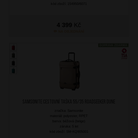
kód zboží: 154950/6071
4 399
Kč
NA OBJEDNÁNÍ
DOPRAVA ZDARMA
SAMSONITE Cestovní taška 55/35 Roadseeker Dune
značka: Samsonite
materiál: polyester, RPET
barva: béžová (beige)
záruka: 5 let
kód zboží: SM-KQ905001