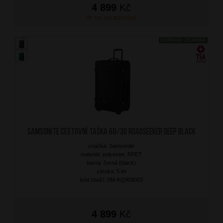
4 899
Kč
NA OBJEDNÁNÍ
DOPRAVA ZDARMA
SAMSONITE Cestovní taška 68/30 Roadseeker Deep Black
značka: Samsonite
materiál: polyester, RPET
barva: černá (black)
záruka: 5 let
kód zboží: SM-KQ909003
4 899
Kč