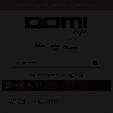
Doručení
Platba
Prodejny
Kontakty
B2B
Nákupní taška
0
Kč
přihlášení
/
registrace
KČ
/
€
Kategorie zboží
Samsonite - ROADSEEKER