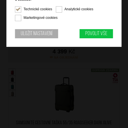
SAMSONITE Cestovní taška 55/35 Roadseeker Brick Red
Technické cookies
Analytické cookies
značka: Samsonite
materiál: polyester, RPET
Marketingové cookies
barva: červená (red)
záruka: 5 let
kód zboží: 154950/1129
Uložit nastavení
Povolit vše
4 399
Kč
NA OBJEDNÁNÍ
DOPRAVA ZDARMA
SAMSONITE Cestovní taška 55/35 Roadseeker Dark Olive