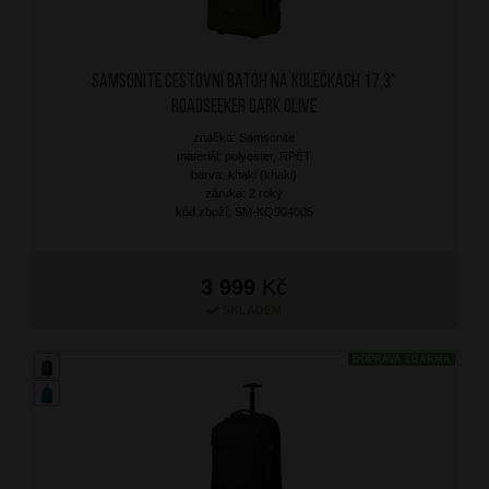
SAMSONITE Cestovní batoh na kolečkách 17,3"
Roadseeker Dark Olive
značka: Samsonite
materiál: polyester, RPET
barva: khaki (khaki)
záruka: 2 roky
kód zboží: SM-KQ904005
3 999
Kč
SKLADEM
DOPRAVA ZDARMA