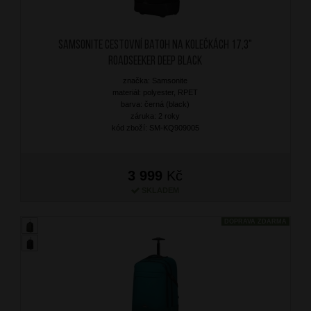
SAMSONITE Cestovní batoh na kolečkách 17,3"
Roadseeker Deep Black
značka: Samsonite
materiál: polyester, RPET
barva: černá (black)
záruka: 2 roky
kód zboží: SM-KQ909005
3 999
Kč
SKLADEM
DOPRAVA ZDARMA