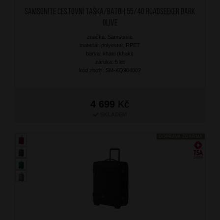
SAMSONITE Cestovní taška/batoh 55/40 Roadseeker Dark
Olive
značka: Samsonite
materiál: polyester, RPET
barva: khaki (khaki)
záruka: 5 let
kód zboží: SM-KQ904002
4 699
Kč
SKLADEM
DOPRAVA ZDARMA