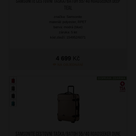
SAMSONITE Cestovní taška/batoh 55/40 Roadseeker Deep
Teal
značka: Samsonite
materiál: polyester, RPET
barva: modrá (blue)
záruka: 5 let
kód zboží: 154952/6071
4 699
Kč
NA OBJEDNÁNÍ
DOPRAVA ZDARMA
SAMSONITE Cestovní taška/batoh 55/40 Roadseeker Dune