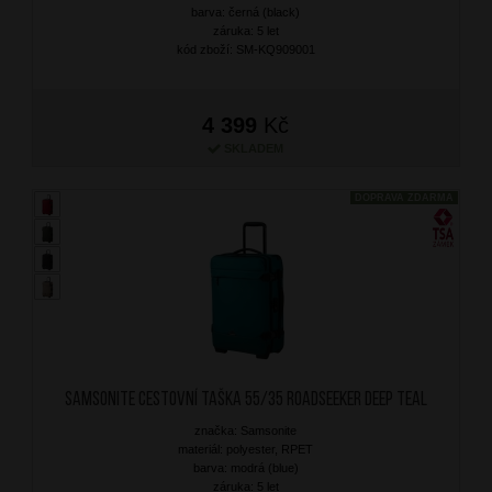
barva: černá (black)
záruka: 5 let
kód zboží: SM-KQ909001
4 399
Kč
SKLADEM
DOPRAVA ZDARMA
SAMSONITE Cestovní taška 55/35 Roadseeker Deep Teal
značka: Samsonite
materiál: polyester, RPET
barva: modrá (blue)
záruka: 5 let