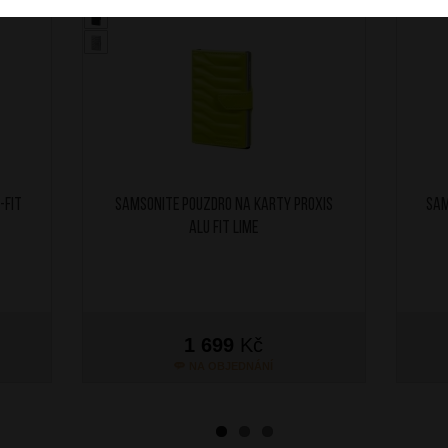
-FIT
SAMSONITE Pouzdro na karty Proxis
SAM
Alu Fit Lime
1 699
Kč
NA OBJEDNÁNÍ