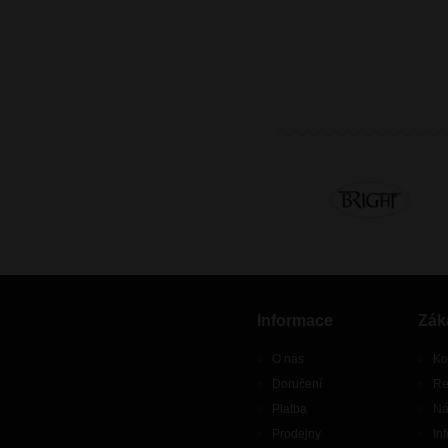
Informace
Zák
O nás
Ko
Doručení
Re
Platba
Ná
Prodejny
In