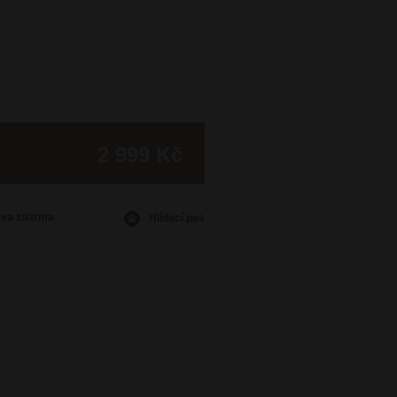
2 999 Kč
ava
zdarma
Hlídací pes