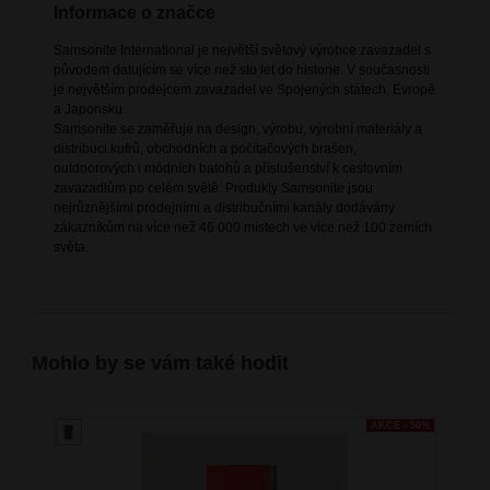
Informace o značce
Samsonite International je největší světový výrobce zavazadel s
původem datujícím se více než sto let do historie. V současnosti
je největším prodejcem zavazadel ve Spojených státech, Evropě
a Japonsku.
Samsonite se zaměřuje na design, výrobu, výrobní materiály a
distribuci kufrů, obchodních a počítačových brašen,
outdoorových i módních batohů a příslušenství k cestovním
zavazadlům po celém světě. Produkty Samsonite jsou
nejrůznějšími prodejními a distribučními kanály dodávány
zákazníkům na více než 46 000 místech ve více než 100 zemích
světa.
Mohlo by se vám také hodit
AKCE - 50%