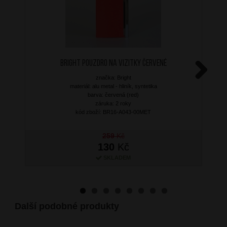
BRIGHT Pouzdro na vizitky Červené
značka: Bright
Next
materiál: alu metal - hliník, syntetika
barva: červená (red)
záruka: 2 roky
kód zboží: BR16-A043-00MET
259
Kč
130
Kč
SKLADEM
Další podobné produkty