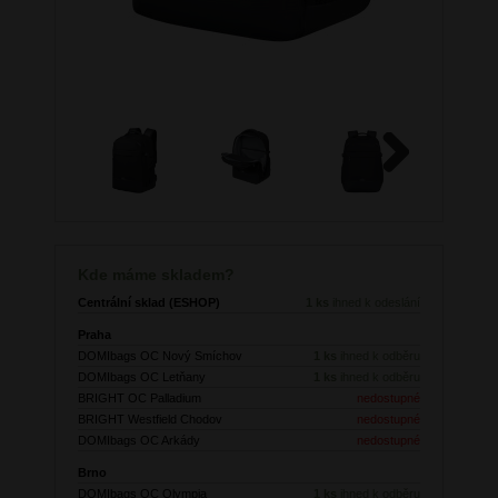
Next
Kde máme skladem?
Centrální sklad (ESHOP)
1 ks
ihned k odeslání
Praha
DOMIbags OC Nový Smíchov
1 ks
ihned k odběru
DOMIbags OC Letňany
1 ks
ihned k odběru
BRIGHT OC Palladium
nedostupné
BRIGHT Westfield Chodov
nedostupné
DOMIbags OC Arkády
nedostupné
Brno
DOMIbags OC Olympia
1 ks
ihned k odběru