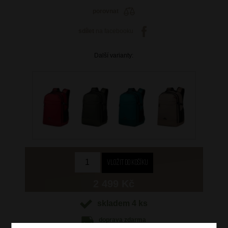
porovnat
sdílet
na facebooku
Další varianty:
2 499 Kč
skladem 4 ks
doprava
zdarma