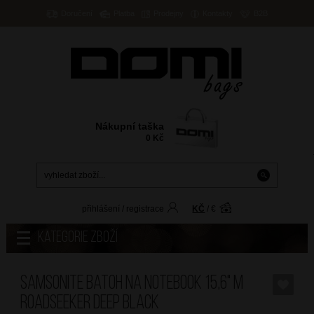
Doručení
Platba
Prodejny
Kontakty
B2B
Nákupní taška
0
Kč
přihlášení
/
registrace
KČ
/
€
Kategorie zboží
SAMSONITE Batoh na notebook 15,6" M
Roadseeker Deep Black