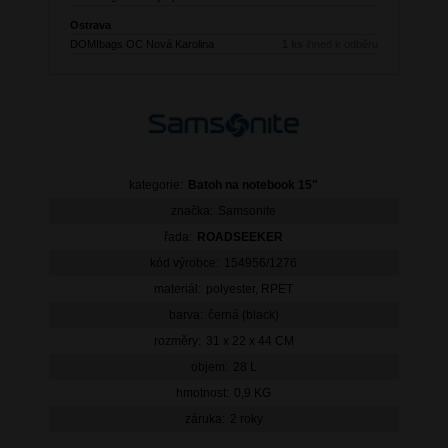
Ostrava
DOMIbags OC Nová Karolina
1 ks
ihned k odběru
kategorie:
Batoh na notebook 15"
značka:
Samsonite
řada:
ROADSEEKER
kód výrobce:
154956/1276
materiál:
polyester, RPET
barva:
černá (black)
rozměry:
31 x 22 x 44 CM
objem:
28 L
hmotnost:
0,9 KG
záruka:
2 roky