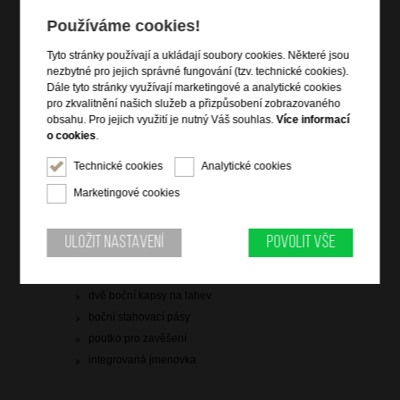
Hlídací pes
Používáme cookies!
Tyto stránky používají a ukládají soubory cookies. Některé jsou
nezbytné pro jejich správné fungování (tzv. technické cookies).
Dále tyto stránky využívají marketingové a analytické cookies
pro zkvalitnění našich služeb a přizpůsobení zobrazovaného
Informace o výrobku
obsahu. Pro jejich využití je nutný Váš souhlas.
Více informací
o cookies
.
vstup na zip
Technické cookies
Analytické cookies
čelní zipová kapsa
dvě hlavní zipové kapsy
Marketingové cookies
zádová zipová kapsa na notebook 15,6" a tablet 10,5"
vrchní madlo do ruky
Uložit nastavení
Povolit vše
dva nastavitelné ergonomické popruhy přes ramena
zadní pás pro připevnění k troleji zavazadla
dvě boční kapsy na lahev
boční stahovací pásy
poutko pro zavěšení
integrovaná jmenovka