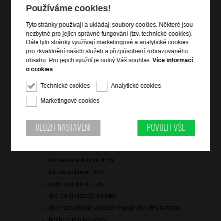
Používáme cookies!
skladem 2 ks
Tyto stránky používají a ukládají soubory cookies. Některé jsou
Hlídací pes
nezbytné pro jejich správné fungování (tzv. technické cookies).
Dále tyto stránky využívají marketingové a analytické cookies
pro zkvalitnění našich služeb a přizpůsobení zobrazovaného
obsahu. Pro jejich využití je nutný Váš souhlas.
Více informací
o cookies
.
Technické cookies
Analytické cookies
Informace o výrobku
Marketingové cookies
hlavní prostor uzavíratelný na zip s krosnovým
zakončením
čelní zipová kapsa
Uložit nastavení
Povolit vše
boční zipová kapsa
zadní zipová kapsa
kapsa na notebook 15,6"
kapsa na tablet 10,5"
vrchní madlo do ruky
dvě delší držadla do ruky
dva nastavitelné vyztužené popruhy přes ramena
boční kapsa na lahev