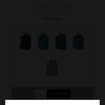
sdílet
na facebooku
Další varianty:
1 499 Kč