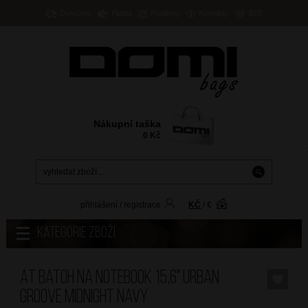
Doručení
Platba
Prodejny
Kontakty
B2B
Nákupní taška
0
Kč
přihlášení
/
registrace
KČ
/
€
Kategorie zboží
AT Batoh na notebook 15,6" Urban
Groove Midnight Navy