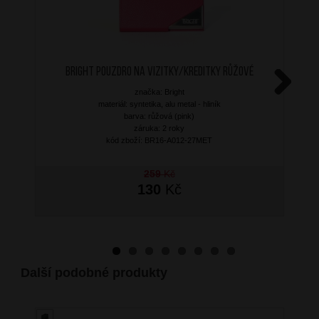
BRIGHT Pouzdro na vizitky/kreditky Růžové
značka: Bright
Next
materiál: syntetika, alu metal - hliník
barva: růžová (pink)
záruka: 2 roky
kód zboží: BR16-A012-27MET
259
Kč
130
Kč
Další podobné produkty