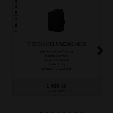
AT Cestovní batoh M Take2Cabin Black
značka: American Tourister
materiál: Recyclex
Next
barva: černá (black)
záruka: 2 roky
kód zboží: AT-91G09005
1 499
Kč
SKLADEM