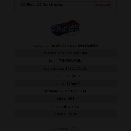
DOMIbags OC Nová Karolina
nedostupné
kategorie:
Turistické a sportovní batohy
značka:
American Tourister
řada:
TAKE2CABIN
kód výrobce:
149175/1261
materiál:
Recyclex
barva:
šedá (grey)
rozměry:
36 x 20 x 45 CM
objem:
38 L
hmotnost:
0,7 KG
záruka:
2 roky
porovnat