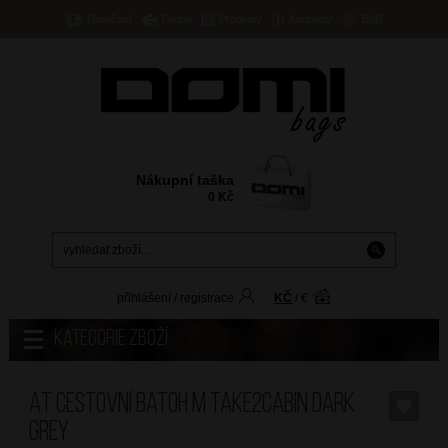
Doručení
Platba
Prodejny
Kontakty
B2B
Nákupní taška
0
Kč
přihlášení
/
registrace
KČ
/
€
Kategorie zboží
AT Cestovní batoh M Take2Cabin Dark
Grey