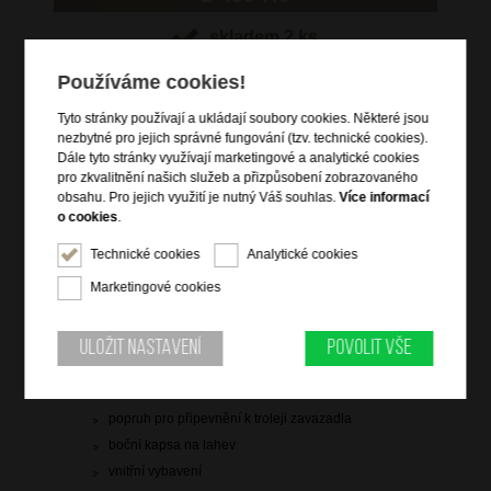
skladem 2 ks
Hlídací pes
Používáme cookies!
Tyto stránky používají a ukládají soubory cookies. Některé jsou
nezbytné pro jejich správné fungování (tzv. technické cookies).
Dále tyto stránky využívají marketingové a analytické cookies
pro zkvalitnění našich služeb a přizpůsobení zobrazovaného
obsahu. Pro jejich využití je nutný Váš souhlas.
Více informací
Informace o výrobku
o cookies
.
zavazadlo vhodné na palubu letadla
Technické cookies
Analytické cookies
vstup na zip
Marketingové cookies
vrchní a boční držadlo do ruky
čelní zipová kapsa na notebook a tablet
hlavní prostor s křížovými popruhy pro udržení obsahu
Uložit nastavení
Povolit vše
dva nastavitelné popruhy přes ramena
vyztužená záda
popruh pro připevnění k troleji zavazadla
boční kapsa na lahev
vnitřní vybavení