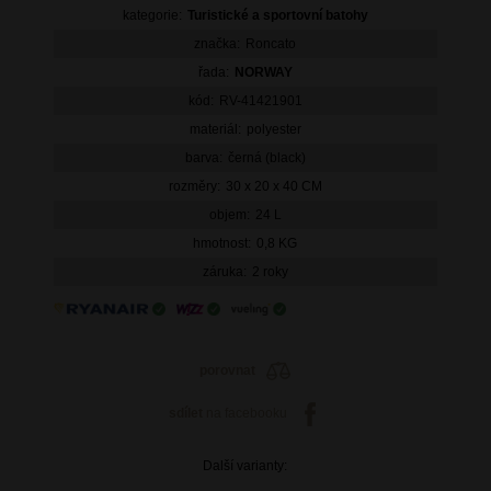
kategorie:
Turistické a sportovní batohy
značka:
Roncato
řada:
NORWAY
kód:
RV-41421901
materiál:
polyester
barva:
černá (black)
rozměry:
30 x 20 x 40 CM
objem:
24 L
hmotnost:
0,8 KG
záruka:
2 roky
porovnat
sdílet
na facebooku
Další varianty: