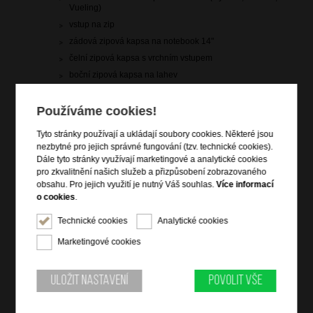
Vueling)
vstup na zip
zádová zipová kapsa na notebook 14"
čelní zipová kapsa s vrchním vstupem
boční zipová kapsa na lahev
boční kapsa
dva nastavitelné popruhy přes ramena
Používáme cookies!
vnitřní křížové popruhy pro udržení obsahu
Tyto stránky používají a ukládají soubory cookies. Některé jsou
vnitřní zipové kapsy
nezbytné pro jejich správné fungování (tzv. technické cookies).
vrchní a boční madlo
Dále tyto stránky využívají marketingové a analytické cookies
pro zkvalitnění našich služeb a přizpůsobení zobrazovaného
zadní popruh pro připevnění k troleji zavazadla
obsahu. Pro jejich využití je nutný Váš souhlas.
Více informací
o cookies
.
Informace o řadě
Technické cookies
Analytické cookies
Základním prvkem této kolekce je vodoodpudivý materiál se
Marketingové cookies
speciální povrchovou úpravou , který poskytuje ochranu nejen
proti dešti a vlhkosti. Kvalitní polyester s PU zátěrem rychle
schne, je vysoce odolný vůči oděru i mechanickému namáhání a
Uložit nastavení
Povolit vše
svůj tvar a barevnost si zachovává i při intenzivním namáhání.
Zavadla se díky svému povrchu snadno udržují a běžné