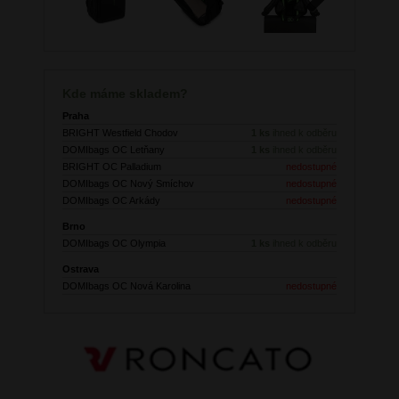
Next
Kde máme skladem?
Praha
BRIGHT Westfield Chodov
1 ks
ihned k odběru
DOMIbags OC Letňany
1 ks
ihned k odběru
BRIGHT OC Palladium
nedostupné
DOMIbags OC Nový Smíchov
nedostupné
DOMIbags OC Arkády
nedostupné
Brno
DOMIbags OC Olympia
1 ks
ihned k odběru
Ostrava
DOMIbags OC Nová Karolina
nedostupné