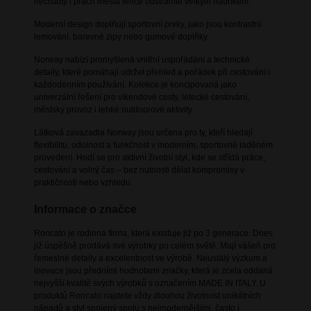
nečistoty i prach města lehce odstraníte vlhkým hadříkem.
Moderní design doplňují sportovní prvky, jako jsou kontrastní
lemování, barevné zipy nebo gumové doplňky.
Norway nabízí promyšlená vnitřní uspořádání a technické
detaily, které pomáhají udržet přehled a pořádek při cestování i
každodenním používání. Kolekce je koncipovaná jako
univerzální řešení pro víkendové cesty, letecké cestování,
městský provoz i lehké outdoorové aktivity.
Látková zavazadla Norway jsou určena pro ty, kteří hledají
flexibilitu, odolnost a funkčnost v moderním, sportovně laděném
provedení. Hodí se pro aktivní životní styl, kde se střídá práce,
cestování a volný čas – bez nutnosti dělat kompromisy v
praktičnosti nebo vzhledu.
Informace o značce
Roncato je rodinná firma, která existuje již po 3 generace. Dnes
již úspěšně prodává své výrobky po celém světě. Mají vášeň pro
řemeslné detaily a excelentnost ve výrobě. Neustálý výzkum a
inovace jsou předními hodnotami značky, která je zcela oddaná
nejvyšší kvalitě svých výrobků s označením MADE IN ITALY. U
produktů Roncato najdete vždy dlouhou životnost unikátních
nápadů a styl spojený spolu s nejmodernějšími, často i