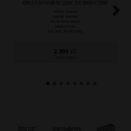
RONCATO Batoh na notebook 15,6" Norway Černý
značka: Roncato
materiál: polyester
Next
barva: černá (black)
záruka: 2 roky
kód zboží: RV-41421601
2 399
Kč
SKLADEM