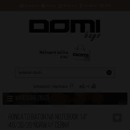
Doručení
Platba
Prodejny
Kontakty
B2B
Nákupní taška
0
Kč
přihlášení
/
registrace
KČ
/
€
Kategorie zboží
RONCATO Batoh na notebook 14"
40/30/20 Norway Černý