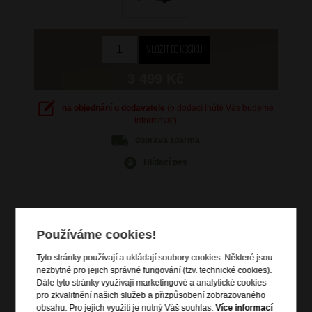
3 499 Kč
na objednání u dodavatele
(o dodací lhůtě Vás budeme
informovat)
doprava
zdarma
Hlídací pes
Používáme cookies!
Informace o výrobku
Tyto stránky používají a ukládají soubory cookies. Některé jsou
kabinové zavazadlo vhodné na palubu letadla
nezbytné pro jejich správné fungování (tzv. technické cookies).
velikost vhodná pod sedadlo
Dále tyto stránky využívají marketingové a analytické cookies
pro zkvalitnění našich služeb a přizpůsobení zobrazovaného
vstup na zip
obsahu. Pro jejich využití je nutný Váš souhlas.
Více informací