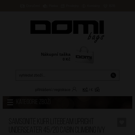
Doručení
Platba
Prodejny
Kontakty
B2B
Nákupní taška
0
Kč
přihlášení
/
registrace
KČ
/
€
Kategorie zboží
SAMSONITE Kufr Litebeam Upright
Underseater 45/20 Cabin Climbing Ivy