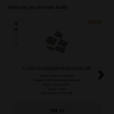
Mohlo by se vám také hodit
NOVINKA
AT Sada 5 ks organizérů na balení Olive/Lime
značka: American Tourister
materiál: 100% recyklovaný polyester
Next
barva: zelená (green)
záruka: 2 roky
kód zboží: AT-MF314005
799
Kč