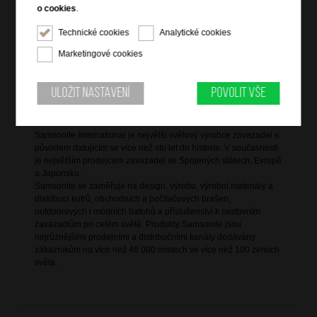
čelní zipová kapsa
o cookies
.
2 pevná kolečka
Technické cookies
Analytické cookies
výsuvná nastavitelná trolej
vrchní držadlo do ruky
Marketingové cookies
TSA zámek
Uložit nastavení
Povolit vše
Informace o značce
Samsonite International je největší světový výrobce zavazadel s
původem datujícím se více než sto let do historie. V současnosti
je největším prodejcem zavazadel ve Spojených státech, Evropě
a Japonsku.
Samsonite se zaměřuje na design, výrobu, výrobní materiály a
distribuci kufrů, obchodních a počítačových brašen,
outdoorových i módních batohů a příslušenství k cestovním
zavazadlům po celém světě. Produkty Samsonite jsou
nejrůznějšími prodejními a distribučními kanály dodávány
zákazníkům na více než 46 000 místech ve více než 100 zemích
světa.