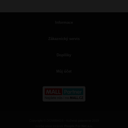
Informace
Zákaznický servis
Doplňky
Můj účet
Copyright © DOMIBAGS - Kožená galanterie 2019
tvorba www stránek
People For Net a.s.