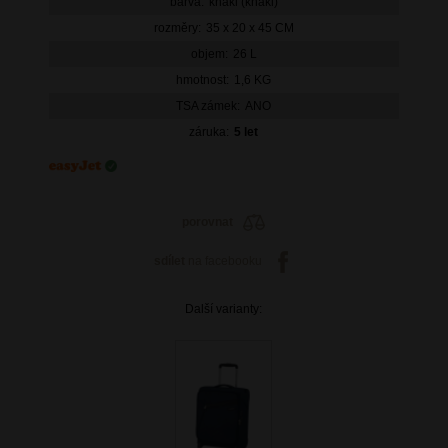
barva:
khaki (khaki)
rozměry:
35 x 20 x 45 CM
objem:
26 L
hmotnost:
1,6 KG
TSA zámek:
ANO
záruka:
5 let
porovnat
sdílet
na facebooku
Další varianty: