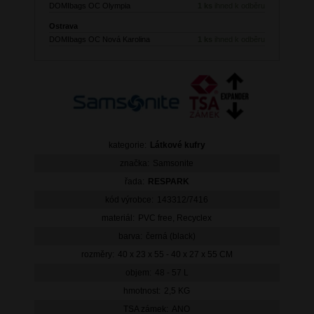
DOMIbags OC Olympia
1 ks
ihned k odběru
Ostrava
DOMIbags OC Nová Karolina
1 ks
ihned k odběru
kategorie:
Látkové kufry
značka:
Samsonite
řada:
RESPARK
kód výrobce:
143312/7416
materiál:
PVC free, Recyclex
barva:
černá (black)
rozměry:
40 x 23 x 55 - 40 x 27 x 55 CM
objem:
48 - 57 L
hmotnost:
2,5 KG
TSA zámek:
ANO