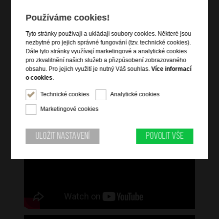
2 integrovaná kolečka
Používáme cookies!
uzamykatelný na TSA 3-kódový integrovaný zámek
zámek lze provléknout skrz přední kapsy
Tyto stránky používají a ukládají soubory cookies. Některé jsou
nezbytné pro jejich správné fungování (tzv. technické cookies).
Dále tyto stránky využívají marketingové a analytické cookies
Informace o řadě
pro zkvalitnění našich služeb a přizpůsobení zobrazovaného
obsahu. Pro jejich využití je nutný Váš souhlas.
Více informací
Respark nabízí praktická řešení balení a je navržen s důrazným
o cookies
.
zaměřením na bezpečnost a odolnost. Splní tak všechny vaše
Technické cookies
Analytické cookies
cestovní standardy. Tato současná kolekce vám nabízí kompletní
sortiment kabinových kufrů, velkých kufrů, tašek a nových
Marketingové cookies
pohodlných cestovních tašek. Všechny výrobky jsou vyrobeny z
recyklovaných materiálů.
Uložit nastavení
Povolit vše