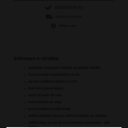
skladem 8 ks
doprava
zdarma
Hlídací pes
Informace o výrobku
kabinové zavazadlo vhodné na palubu letadla
hlavní prostor uzavíratelný na zip
zip pro rozšíření objemu o 4 cm
dvě čelní zipové kapsy
boční držadlo do ruky
horní držadlo do ruky
polohovatelná dvojitá trolej
vnitřní elastický pás pro udržení obsahu se sponou
vnitřní vstup na zip do čelní poloviny zavazadla - dvě
kapsy