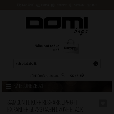
Doručení
Platba
Prodejny
Kontakty
B2B
Nákupní taška
0
Kč
přihlášení
/
registrace
KČ
/
€
Kategorie zboží
SAMSONITE Kufr Respark Upright
Expander 55/23 Cabin Ozone Black