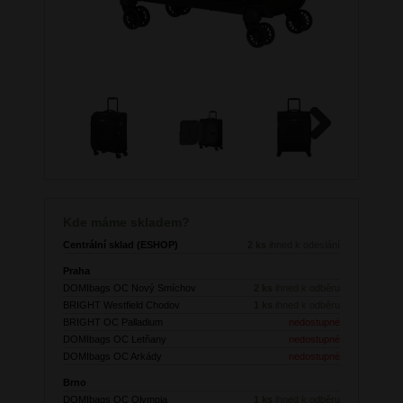
Next
Kde máme skladem?
Centrální sklad (ESHOP)
2 ks
ihned k odeslání
Praha
DOMIbags OC Nový Smíchov
2 ks
ihned k odběru
BRIGHT Westfield Chodov
1 ks
ihned k odběru
BRIGHT OC Palladium
nedostupné
DOMIbags OC Letňany
nedostupné
DOMIbags OC Arkády
nedostupné
Brno
DOMIbags OC Olympia
1 ks
ihned k odběru