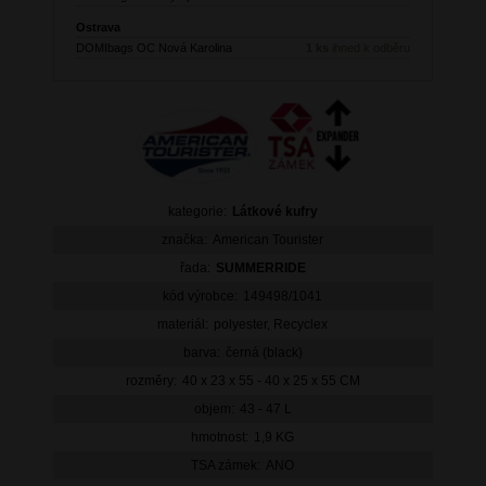
Ostrava
DOMIbags OC Nová Karolina
1 ks
ihned k odběru
kategorie:
Látkové kufry
značka:
American Tourister
řada:
SUMMERRIDE
kód výrobce:
149498/1041
materiál:
polyester, Recyclex
barva:
černá (black)
rozměry:
40 x 23 x 55 - 40 x 25 x 55 CM
objem:
43 - 47 L
hmotnost:
1,9 KG
TSA zámek:
ANO