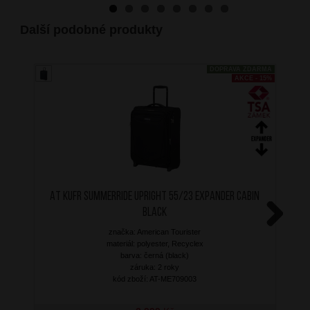
Další podobné produkty
DOPRAVA ZDARMA
AKCE - 15%
AT Kufr SummerRide Upright 55/23 Expander Cabin
Black
značka: American Tourister
Next
materiál: polyester, Recyclex
barva: černá (black)
záruka: 2 roky
kód zboží: AT-ME709003