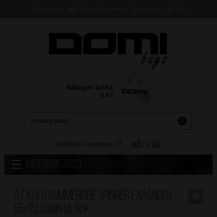
Doručení
Platba
Prodejny
Kontakty
B2B
Nákupní taška
0
Kč
přihlášení
/
registrace
KČ
/
€
Kategorie zboží
AT Kufr SummerRide Spinner Expander
55/23 Cabin Black