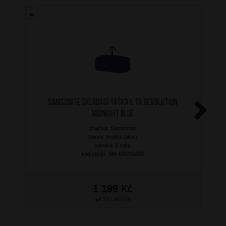
SAMSONITE Skládací taška L TA Revolution
Midnight Blue
Next
značka: Samsonite
barva: modrá (blue)
záruka: 2 roky
kód zboží: SM-KR701005
1 199
Kč
SKLADEM