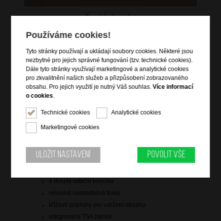
skladem 5 ks
doprava
zdarma
Používáme cookies!
Hlídací pes
Tyto stránky používají a ukládají soubory cookies. Některé jsou
nezbytné pro jejich správné fungování (tzv. technické cookies).
Dále tyto stránky využívají marketingové a analytické cookies
pro zkvalitnění našich služeb a přizpůsobení zobrazovaného
obsahu. Pro jejich využití je nutný Váš souhlas.
Více informací
o cookies
.
Informace o výrobku
Technické cookies
Analytické cookies
kabinové zavazadlo vhodné na palubu letadla
Marketingové cookies
vstup na zip
dvě čelní zipové kapsy
Uložit nastavení
Povolit vše
zip pro rozšíření objemu
vrchní a boční držadlo do ruky
4 dvojitá rotační kolečka
výsuvná nastavitelná trolej
křížové popruhy pro udržení obsahu
integrovaný TSA zámek