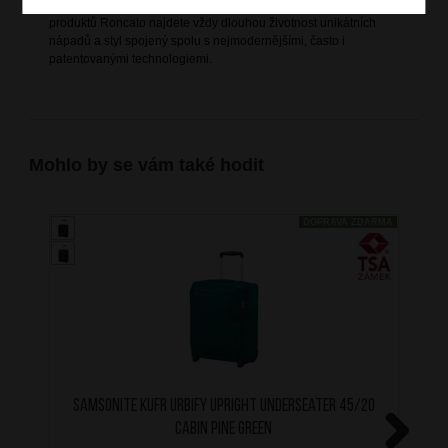
nejvyšší kvalitě svých výrobků s označením MADE IN ITALY. U
produktů Roncato najdete vždy dlouhou životnost unikátních
nápadů a styl spojený spolu s nejmodernějšími, často i
patentovanými technologiemi.
Mohlo by se vám také hodit
DOPRAVA ZDARMA
SAMSONITE Kufr Urbify Upright Underseater 45/20
Cabin Pine Green