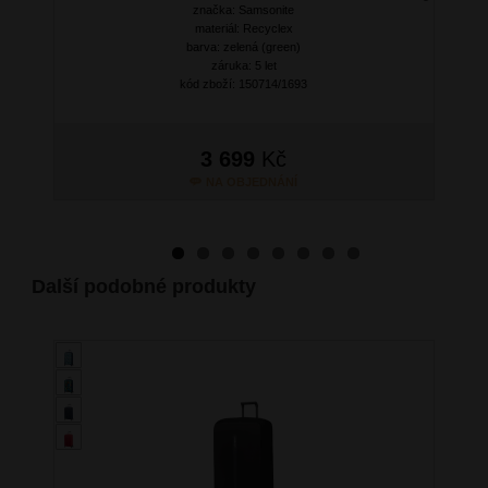
značka: Samsonite
Next
materiál: Recyclex
barva: zelená (green)
záruka: 5 let
kód zboží: 150714/1693
3 699
Kč
NA OBJEDNÁNÍ
Další podobné produkty