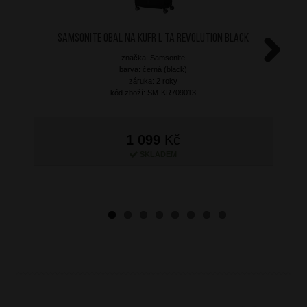
SAMSONITE Obal na kufr L TA Revolution Black
značka: Samsonite
Next
barva: černá (black)
záruka: 2 roky
kód zboží: SM-KR709013
1 099
Kč
SKLADEM