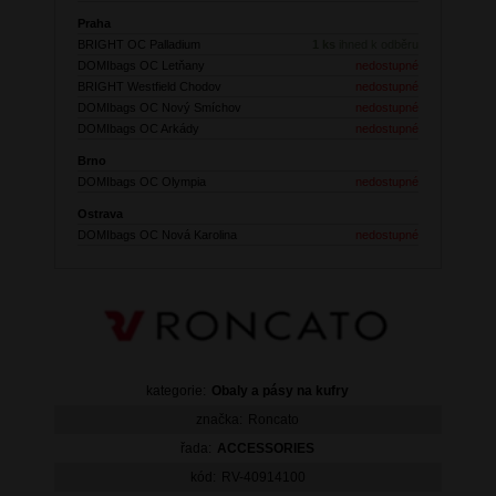
Praha
BRIGHT OC Palladium
1 ks
ihned k odběru
DOMIbags OC Letňany
nedostupné
BRIGHT Westfield Chodov
nedostupné
DOMIbags OC Nový Smíchov
nedostupné
DOMIbags OC Arkády
nedostupné
Brno
DOMIbags OC Olympia
nedostupné
Ostrava
DOMIbags OC Nová Karolina
nedostupné
kategorie:
Obaly a pásy na kufry
značka:
Roncato
řada:
ACCESSORIES
kód:
RV-40914100