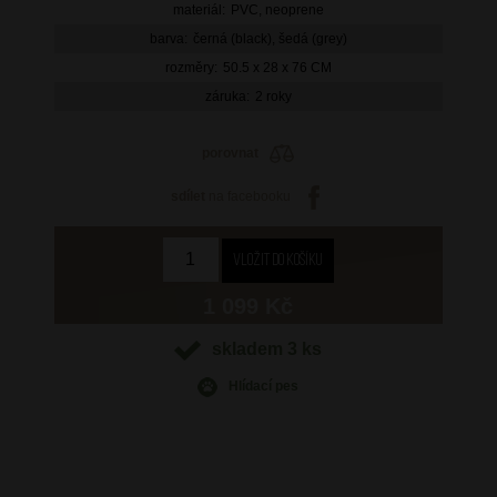
materiál:
PVC, neoprene
barva:
černá (black), šedá (grey)
rozměry:
50.5 x 28 x 76 CM
záruka:
2 roky
porovnat
sdílet
na facebooku
1 099 Kč
skladem 3 ks
Hlídací pes