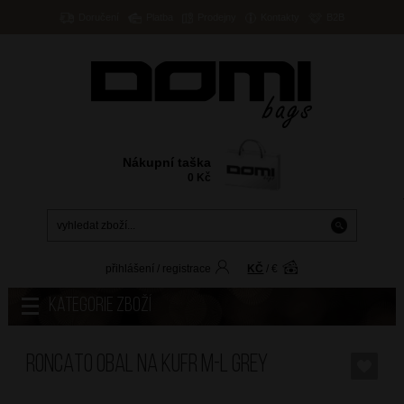
Doručení
Platba
Prodejny
Kontakty
B2B
Nákupní taška
0
Kč
přihlášení
/
registrace
KČ
/
€
Kategorie zboží
RONCATO Obal na kufr M-L Grey