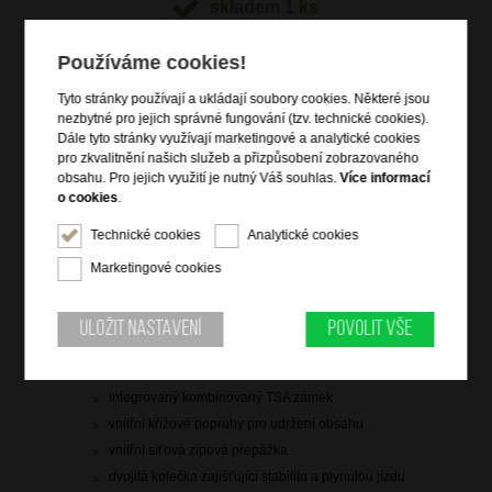
skladem 1 ks
doprava
zdarma
Používáme cookies!
Hlídací pes
Tyto stránky používají a ukládají soubory cookies. Některé jsou
nezbytné pro jejich správné fungování (tzv. technické cookies).
Dále tyto stránky využívají marketingové a analytické cookies
pro zkvalitnění našich služeb a přizpůsobení zobrazovaného
obsahu. Pro jejich využití je nutný Váš souhlas.
Více informací
o cookies
.
Informace o výrobku
Technické cookies
Analytické cookies
kabinové zavazadlo vhodné na palubu letadla
vstup na zip
Marketingové cookies
dvě čelní zipové kapsy
zip pro rozšíření objemu
Uložit nastavení
Povolit vše
vrchní madlo do ruky
výsuvná nastavitelná trolej
integrovaný kombinovaný TSA zámek
vnitřní křížové popruhy pro udržení obsahu
vnitřní síťová zipová přepážka
dvojitá kolečka zajišťující stabilitu a plynulou jízdu