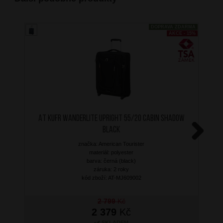
DOPRAVA ZDARMA
AKCE - 15%
AT Kufr Wanderlite Upright 55/20 Cabin Shadow
Black
značka: American Tourister
Next
materiál: polyester
barva: černá (black)
záruka: 2 roky
kód zboží: AT-MJ609002
2 799
Kč
2 379
Kč
SKLADEM