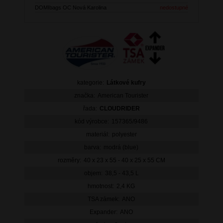
DOMIbags OC Nová Karolina
nedostupné
kategorie:
Látkové kufry
značka:
American Tourister
řada:
CLOUDRIDER
kód výrobce:
157365/9486
materiál:
polyester
barva:
modrá (blue)
rozměry:
40 x 23 x 55 - 40 x 25 x 55 CM
objem:
38,5 - 43,5 L
hmotnost:
2,4 KG
TSA zámek:
ANO
Expander:
ANO