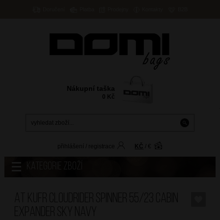
Doručení
Platba
Prodejny
Kontakty
B2B
Nákupní taška
0
Kč
přihlášení
/
registrace
KČ
/
€
Kategorie zboží
AT Kufr Cloudrider Spinner 55/23 Cabin
Expander Sky Navy