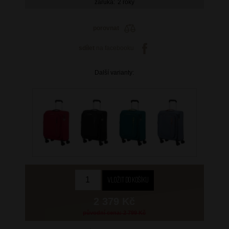
záruka:
2 roky
porovnat
sdílet
na facebooku
Další varianty:
2 379 Kč
původní cena: 2 799 Kč