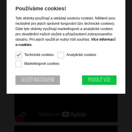
protihlukovým odpružením
Používáme cookies!
uzamykatelný na TSA 3-kódový integrovaný zámek
zámek lze provléknout skrz přední kapsy
Tyto stránky používají a ukládají soubory cookies. Některé jsou
nezbytné pro jejich správné fungování (tzv. technické cookies).
Dále tyto stránky využívají marketingové a analytické cookies
Informace o řadě
pro zkvalitnění našich služeb a přizpůsobení zobrazovaného
obsahu. Pro jejich využití je nutný Váš souhlas.
Více informací
Respark nabízí praktická řešení balení a je navržen s důrazným
o cookies
.
zaměřením na bezpečnost a odolnost. Splní tak všechny vaše
cestovní standardy. Tato současná kolekce vám nabízí kompletní
Technické cookies
Analytické cookies
sortiment kabinových kufrů, velkých kufrů, tašek a nových
Marketingové cookies
pohodlných cestovních tašek. Všechny výrobky jsou vyrobeny z
recyklovaných materiálů.
Uložit nastavení
Povolit vše