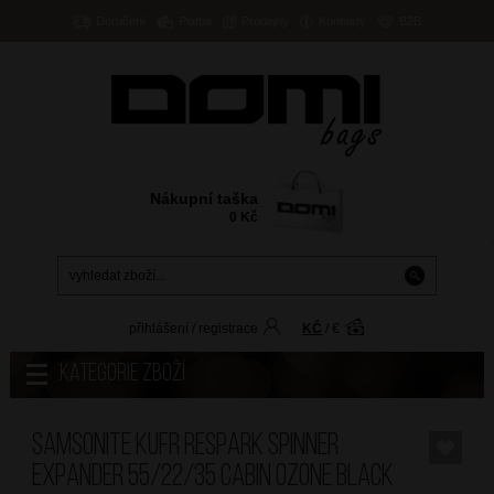
Doručení
Platba
Prodejny
Kontakty
B2B
Nákupní taška
0
Kč
přihlášení
/
registrace
KČ
/
€
Kategorie zboží
SAMSONITE Kufr Respark Spinner
Expander 55/22/35 Cabin Ozone Black