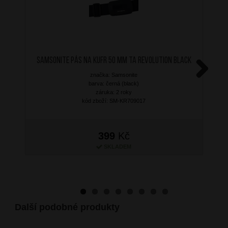
SAMSONITE Pás na kufr 50 mm TA Revolution Black
značka: Samsonite
Next
barva: černá (black)
záruka: 2 roky
kód zboží: SM-KR709017
399
Kč
SKLADEM
Další podobné produkty