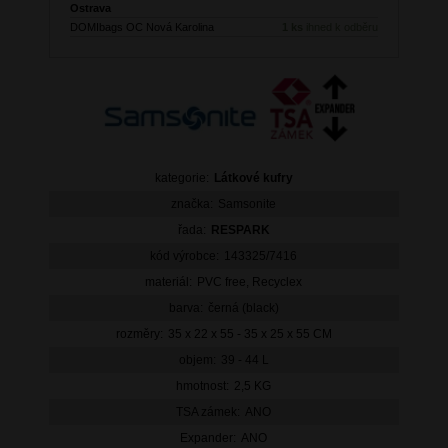
Ostrava
DOMIbags OC Nová Karolina
1 ks
ihned k odběru
kategorie:
Látkové kufry
značka:
Samsonite
řada:
RESPARK
kód výrobce:
143325/7416
materiál:
PVC free, Recyclex
barva:
černá (black)
rozměry:
35 x 22 x 55 - 35 x 25 x 55 CM
objem:
39 - 44 L
hmotnost:
2,5 KG
TSA zámek:
ANO
Expander:
ANO