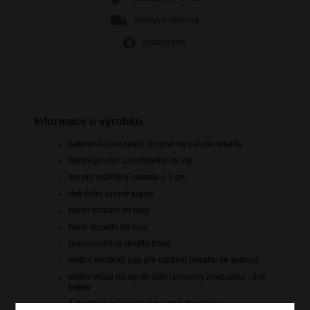
doprava
zdarma
Hlídací pes
Informace o výrobku
kabinové zavazadlo vhodné na palubu letadla
hlavní prostor uzavíratelný na zip
zip pro rozšíření objemu o 3 cm
dvě čelní zipové kapsy
boční držadlo do ruky
horní držadlo do ruky
polohovatelná dvojitá trolej
vnitřní elastický pás pro udržení obsahu se sponou
vnitřní vstup na zip do čelní poloviny zavazadla - dvě
kapsy
4 dvojitá rotační kolečka s antivibračním a