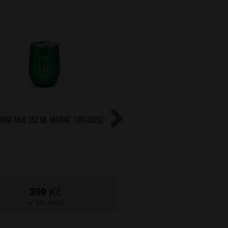
RINK Mug 350 ml Marine Turquoise
SAMSONITE Obal na kufr 
Blue
Next
399
Kč
1 199
Kč
SKLADEM
SKLADEM