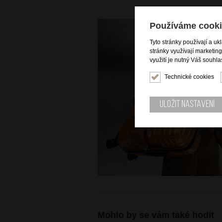
Používáme cooki
Tyto stránky používají a uk
stránky využívají marketin
využití je nutný Váš souhla
Technické cookies
Uložit nastavení
Mohlo by se vám také hodit