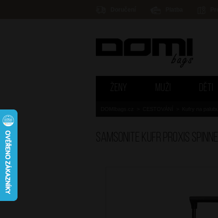
Doručení
Platba
Pr
ŽENY
MUŽI
DĚTI
DOMIbags.cz
>
CESTOVÁNÍ
>
Kufry na palub
SAMSONITE Kufr Proxis Spinn