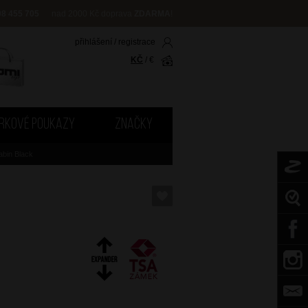
08 455 705
nad 2000 Kč doprava
ZDARMA
!
přihlášení
/
registrace
KČ
/
€
RKOVÉ POUKAZY
ZNAČKY
bin Black