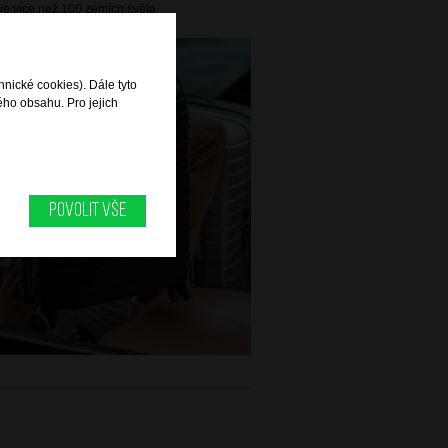
e více než 100 zemích světa.
hnické cookies). Dále tyto
ého obsahu. Pro jejich
Povolit vše