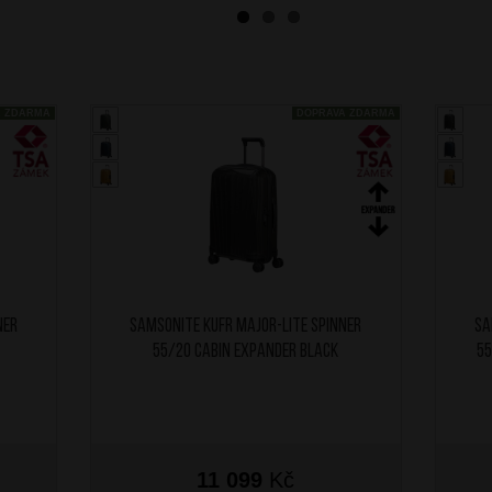
A ZDARMA
DOPRAVA ZDARMA
ner
SAMSONITE Kufr Major-Lite Spinner
SA
55/20 Cabin Expander Black
55
11 099
Kč