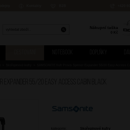
odejny
Kontakty
B2B
+420 6
Nákupní taška
0
Kč
CESTOVÁNÍ
NOTEBOOK
DOPLŇKY
DÁ
u
>
Skořepinové kufry
>
SAMSONITE Kufr Proxis Spinner Expander 55/20 Easy Access Ca
er Expander 55/20 Easy Access Cabin Black
kategorie:
Skořepinové kufry