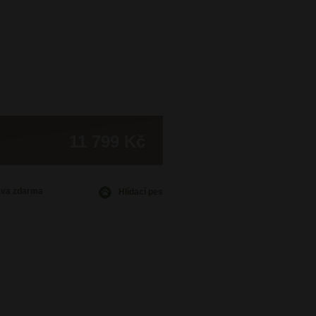
11 799 Kč
ava
zdarma
Hlídací pes