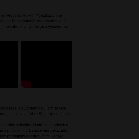
ť je vyroben z Roxkin ™, exkluzivního
sonite. Tento materiál snadno obnovuje
si jeho sofistikovaný design a vybavení se
e zavazadel s původem datujícím se více
 prodejcem zavazadel ve Spojených státech,
ateriály a distribuci kufrů, obchodních a
ů a příslušenství k cestovním zavazadlům
ími prodejními a distribučními kanály