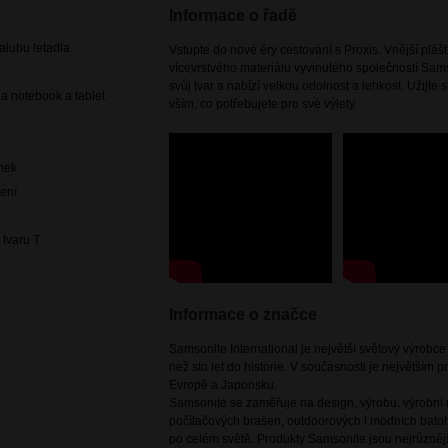
Informace o řadě
lubu letadla
Vstupte do nové éry cestování s Proxis. Vnější pláš
vícevrstvého materiálu vyvinutého společností Sam
svůj tvar a nabízí velkou odolnost a lehkost. Užijte 
a notebook a tablet
vším, co potřebujete pro své výlety.
mek
čení
 tvaru T
Informace o značce
Samsonite International je největší světový výrobc
než sto let do historie. V současnosti je největším
Evropě a Japonsku.
Samsonite se zaměřuje na design, výrobu, výrobní m
počítačových brašen, outdoorových i módních batoh
po celém světě. Produkty Samsonite jsou nejrůznějš