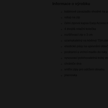
Informace o výrobku
kabinové zavazadlo vhodné na pa
vstup na zip
čelní zipová kapsa Easy Access n
4 dvojitá rotační kolečka
rozšiřovací zip o 3 cm
uzamykatelný na kódový TSA zá
elastické pásy na upevnění oble
postranní a vrchní madlo do ruky
vysouvací polohovatelná trolej ve
chrániče dna
vnitřní zipy pro udržení obsahu
jmenovka