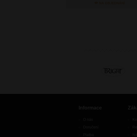
NA OBJEDNÁNÍ
Informace
Zák
O nás
Ko
Doručení
Re
Platba
Ná