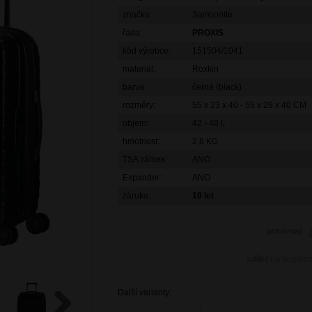
značka:
Samsonite
řada:
PROXIS
kód výrobce:
151504/1041
materiál:
Roxkin
barva:
černá (black)
rozměry:
55 x 23 x 40 - 55 x 26 x 40 CM
objem:
42 - 48 L
hmotnost:
2,8 KG
TSA zámek:
ANO
Expander:
ANO
záruka:
10 let
porovnat
sdílet
na facebo
Další varianty: