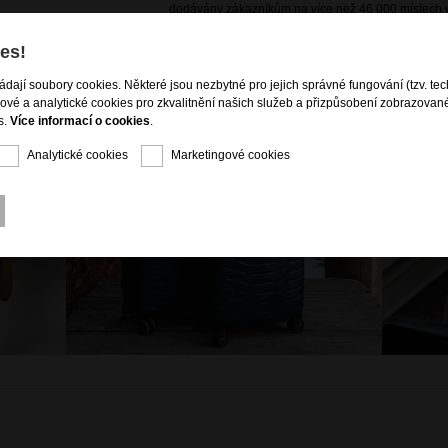
dodávány zákazníkům na více než 46 000 místech v
es!
ládají soubory cookies. Některé jsou nezbytné pro jejich správné fungování (tzv. tec
gové a analytické cookies pro zkvalitnění našich služeb a přizpůsobení zobrazovan
s.
Více informací o cookies
.
Analytické cookies
Marketingové cookies