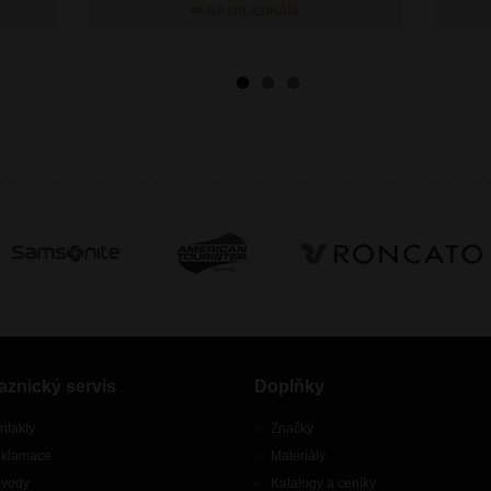
NA OBJEDNÁNÍ
aznický servis
Doplňky
ntakty
Značky
klamace
Materiály
vody
Katalogy a ceníky