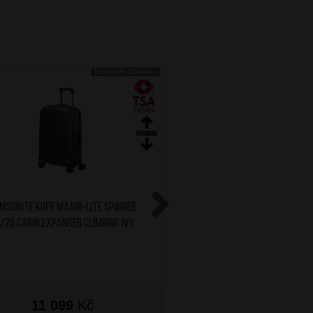
DOPRAVA ZDARMA
MSONITE Kufr Major-Lite Spinner
SAMSONITE Kufr Major-Li
/20 Cabin Expander Climbing Ivy
55/20 Cabin Expander Mid
Next
11 099
Kč
11 099
Kč