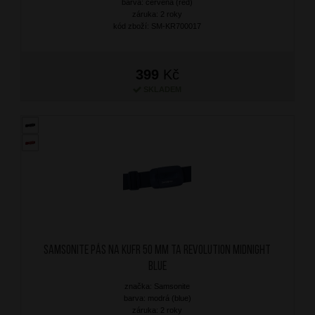
barva: červená (red)
záruka: 2 roky
kód zboží: SM-KR700017
399
Kč
SKLADEM
SAMSONITE Pás na kufr 50 mm TA Revolution Midnight
Blue
značka: Samsonite
barva: modrá (blue)
záruka: 2 roky