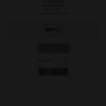
značka: Samsonite
barva: modrá (blue)
záruka: 2 roky
kód zboží: SM-KR701016
999
Kč
SKLADEM
24 dalších ...
Na stránku:
<<
1
2
>>