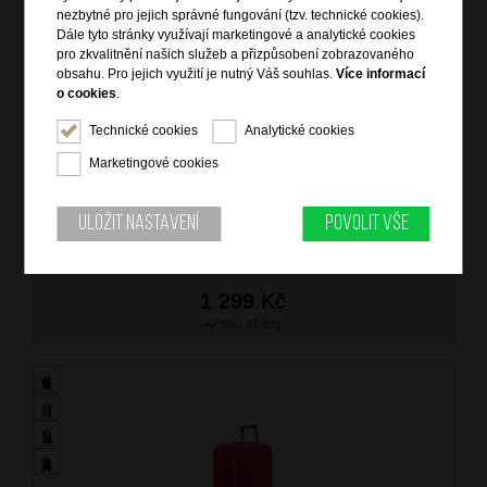
nezbytné pro jejich správné fungování (tzv. technické cookies).
Dále tyto stránky využívají marketingové a analytické cookies
pro zkvalitnění našich služeb a přizpůsobení zobrazovaného
obsahu. Pro jejich využití je nutný Váš souhlas.
Více informací
o cookies
.
Technické cookies
Analytické cookies
SAMSONITE Obal na kufr XL TA Revolution City Print
Marketingové cookies
značka: Samsonite
barva: mix barev (mixed colors)
záruka: 2 roky
Uložit nastavení
Povolit vše
kód zboží: SM-KR702015
1 299
Kč
SKLADEM