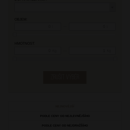
OBJEM:
—
l
l
HMOTNOST:
—
Kg
Kg
NEJNOVĚJŠÍ
PODLE CENY OD NEJLEVNĚJŠÍHO
PODLE CENY OD NEJDRAŽŠÍHO