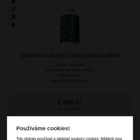
SAMSONITE Obal na kufr XL TA Revolution Colorwave
značka: Samsonite
barva: mix barev (mixed colors)
záruka: 2 roky
kód zboží: SM-KR712015
1 299
Kč
SKLADEM
Používáme cookies!
Tyto stránky používají a ukládají soubory cookies. Některé jsou