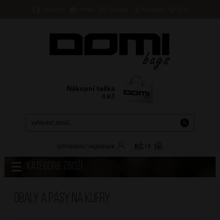
Doručení
Platba
Prodejny
Kontakty
B2B
Nákupní taška
0
Kč
přihlášení
/
registrace
KČ
/
€
Kategorie zboží
Obaly a pásy na kufry