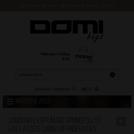
Doručení
Platba
Prodejny
Kontakty
B2B
Nákupní taška
0
Kč
přihlášení
/
registrace
KČ
/
€
Kategorie zboží
SAMSONITE Kufr Image Spinner 55/23
Easy Access Cabin Expander Ivory