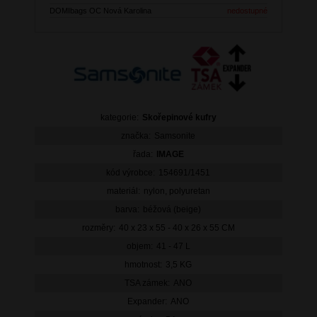
DOMIbags OC Nová Karolina
nedostupné
kategorie:
Skořepinové kufry
značka:
Samsonite
řada:
IMAGE
kód výrobce:
154691/1451
materiál:
nylon, polyuretan
barva:
béžová (beige)
rozměry:
40 x 23 x 55 - 40 x 26 x 55 CM
objem:
41 - 47 L
hmotnost:
3,5 KG
TSA zámek:
ANO
Expander:
ANO