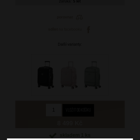
záruka:
5 let
porovnat
sdílet
na facebooku
Další varianty:
8 499 Kč
skladem 1 ks