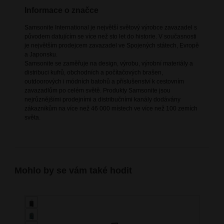
Informace o značce
Samsonite International je největší světový výrobce zavazadel s
původem datujícím se více než sto let do historie. V současnosti
je největším prodejcem zavazadel ve Spojených státech, Evropě
a Japonsku.
Samsonite se zaměřuje na design, výrobu, výrobní materiály a
distribuci kufrů, obchodních a počítačových brašen,
outdoorových i módních batohů a příslušenství k cestovním
zavazadlům po celém světě. Produkty Samsonite jsou
nejrůznějšími prodejními a distribučními kanály dodávány
zákazníkům na více než 46 000 místech ve více než 100 zemích
světa.
Mohlo by se vám také hodit