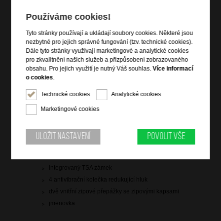
doprava
zdarma
Používáme cookies!
Hlídací pes
Tyto stránky používají a ukládají soubory cookies. Některé jsou
nezbytné pro jejich správné fungování (tzv. technické cookies).
Dále tyto stránky využívají marketingové a analytické cookies
pro zkvalitnění našich služeb a přizpůsobení zobrazovaného
obsahu. Pro jejich využití je nutný Váš souhlas.
Více informací
o cookies
.
Informace o výrobku
Technické cookies
Analytické cookies
kabinové zavazadlo vhodné na palubu letadla
vstup na zip
Marketingové cookies
čelní zipová kapsa na notebook 15,6" a tablet 10,5"
zip pro rozšíření objemu
Uložit nastavení
Povolit vše
vrchní a boční madlo
výsuvná polohovatelná trolej
integrovaný TSA zámek
4 antivibrační kolečka redukující hluk
dvě vnitřní zipové přepážky se zipovými kapsami
jmenovka