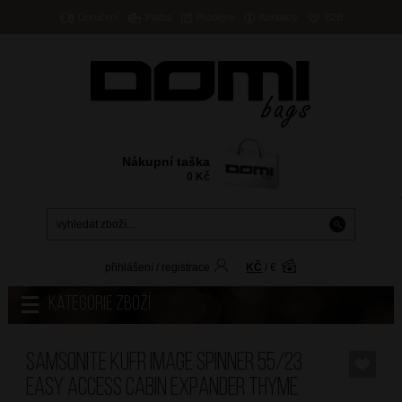
Doručení
Platba
Prodejny
Kontakty
B2B
Nákupní taška
0
Kč
přihlášení
/
registrace
KČ
/
€
Kategorie zboží
SAMSONITE Kufr Image Spinner 55/23
Easy Access Cabin Expander Thyme