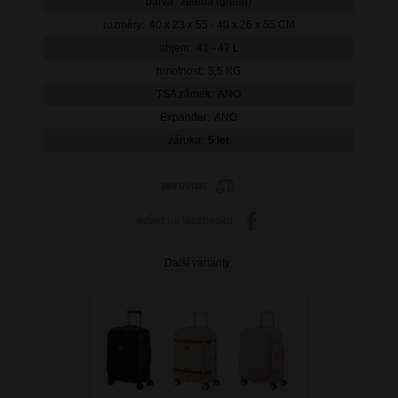
barva:
zelená (green)
rozměry:
40 x 23 x 55 - 40 x 26 x 55 CM
objem:
41 - 47 L
hmotnost:
3,5 KG
TSA zámek:
ANO
Expander:
ANO
záruka:
5 let
porovnat
sdílet
na facebooku
Další varianty: