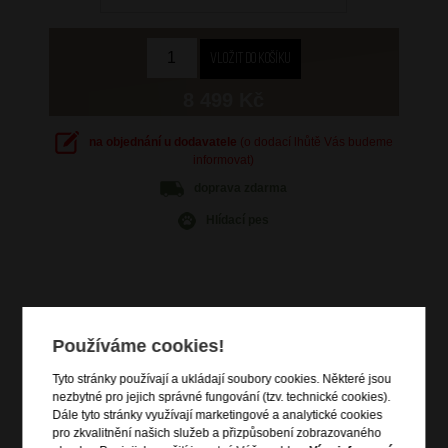
8 499 Kč
na objednání u dodavatele
(o dodací lhůtě Vás budeme
informovat)
doprava
zdarma
Hlídací pes
Informace o výrobku
Používáme cookies!
kabinové zavazadlo vhodné na palubu letadla
Tyto stránky používají a ukládají soubory cookies. Některé jsou
vstup na zip
nezbytné pro jejich správné fungování (tzv. technické cookies).
čelní zipová kapsa na notebook 15,6" a tablet 10,5"
Dále tyto stránky využívají marketingové a analytické cookies
pro zkvalitnění našich služeb a přizpůsobení zobrazovaného
zip pro rozšíření objemu