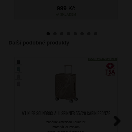
999
Kč
SKLADEM
Další podobné produkty
DOPRAVA ZDARMA
AT Kufr Soundbox Alu Spinner 55/20 Cabin Bronze
značka: American Tourister
materiál: aluminium
Next
barva: bronzová (bronze)