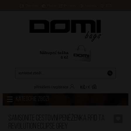
Doručení
Platba
Prodejny
Kontakty
B2B
Nákupní taška
0
Kč
přihlášení
/
registrace
KČ
/
€
Kategorie zboží
SAMSONITE Cestovní peněženka RFID TA
Revolution Eclipse Grey