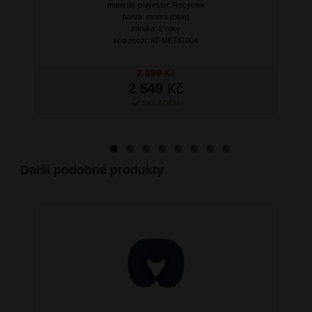
materiál: polyester, Recyclex
barva: modrá (blue)
záruka: 2 roky
kód zboží: AT-ME741004
2 999
Kč
2 549
Kč
SKLADEM
Další podobné produkty