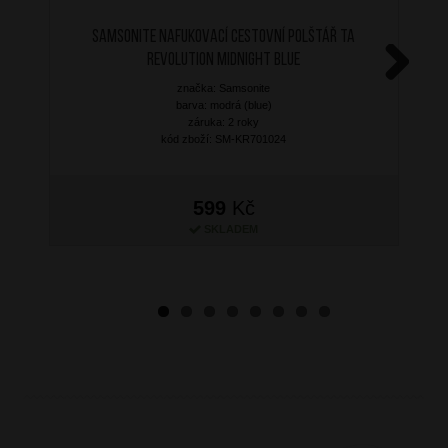
SAMSONITE Nafukovací cestovní polštář TA
Revolution Midnight Blue
značka: Samsonite
Next
barva: modrá (blue)
záruka: 2 roky
kód zboží: SM-KR701024
599
Kč
SKLADEM