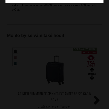
nejrůznějšími prodejními a distribučními kanály dodávány
zákazníkům na více než 46 000 místech ve více než 100 zemích
světa.
Mohlo by se vám také hodit
DOPRAVA ZDARMA
AKCE - 15%
AT Kufr SummerRide Spinner Expander 55/23 Cabin
Navy
značka: American Tourister
Next