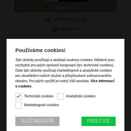
599 Kč
skladem 10 ks
Hlídací pes
Používáme cookies!
Tyto stránky používají a ukládají soubory cookies. Některé jsou
Informace o výrobku
nezbytné pro jejich správné fungování (tzv. technické cookies).
Dále tyto stránky využívají marketingové a analytické cookies
pro zkvalitnění našich služeb a přizpůsobení zobrazovaného
Informace o značce
obsahu. Pro jejich využití je nutný Váš souhlas.
Více informací
o cookies
.
Samsonite International je největší světový výrobce zavazadel s
původem datujícím se více než sto let do historie. V současnosti
Technické cookies
Analytické cookies
je největším prodejcem zavazadel ve Spojených státech, Evropě
Marketingové cookies
a Japonsku.
Samsonite se zaměřuje na design, výrobu, výrobní materiály a
distribuci kufrů, obchodních a počítačových brašen,
Uložit nastavení
Povolit vše
outdoorových i módních batohů a příslušenství k cestovním
zavazadlům po celém světě. Produkty Samsonite jsou