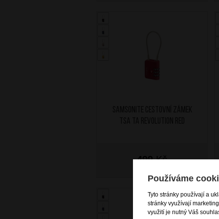
SAMSONITE Cestovní zámek
TSA TA Revolution Red
499
Kč
SKLADEM
Používáme cooki
Tyto stránky používají a uk
stránky využívají marketin
využití je nutný Váš souhla