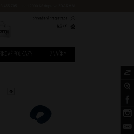
08 455 705
nad 2000 Kč doprava
ZDARMA
!
přihlášení
/
registrace
KČ
/
€
RKOVÉ POUKAZY
ZNAČKY