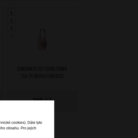
SAMSONITE Cestovní zámek
TSA TA Revolution Rose
399
Kč
SKLADEM
hnické cookies). Dále tyto
ého obsahu. Pro jejich