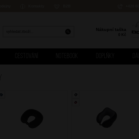
odejny
Kontakty
B2B
+420 6
Nákupní taška
0
Kč
CESTOVÁNÍ
NOTEBOOK
DOPLŇKY
DÁ
Y