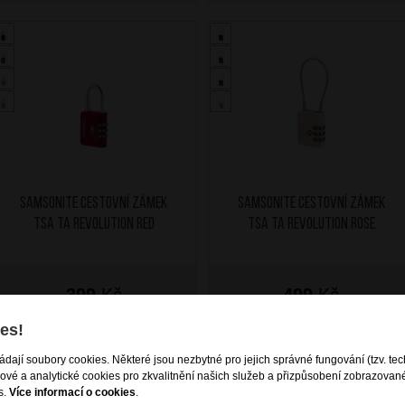
SAMSONITE Cestovní zámek
SAMSONITE Cestovní zámek
TSA TA Revolution Red
TSA TA Revolution Rose
399
Kč
499
Kč
SKLADEM
SKLADEM
es!
ládají soubory cookies. Některé jsou nezbytné pro jejich správné fungování (tzv. tec
gové a analytické cookies pro zkvalitnění našich služeb a přizpůsobení zobrazovan
s.
Více informací o cookies
.