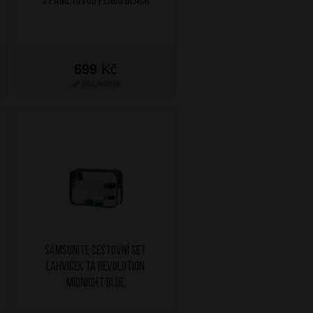
s paměťovou pěnou Black
699
Kč
SKLADEM
SAMSONITE Cestovní set
lahviček TA Revolution
Midnight Blue