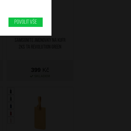
Povolit vše
SAMSONITE Jmenovky na kufr
2ks TA Revolution Green
399
Kč
SKLADEM