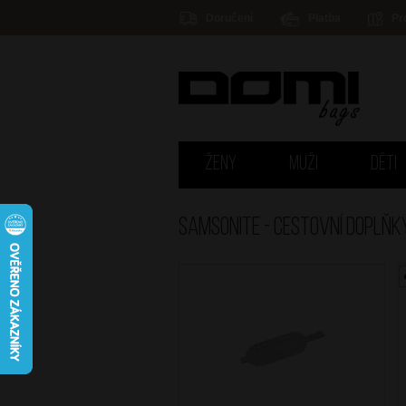
Doručení
Platba
Pr
ŽENY
MUŽI
DĚTI
Samsonite - CESTOVNÍ DOPLŇK