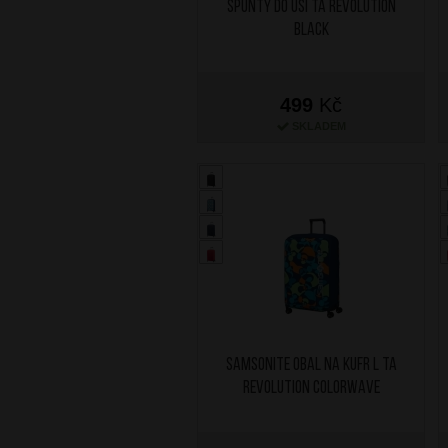
špunty do uší TA Revolution
Black
499
Kč
SKLADEM
SAMSONITE Obal na kufr L TA
Revolution Colorwave