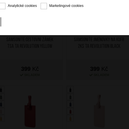
Analytické cookies
Marketingové cookies
SAMSONITE Cestovní zámek
SAMSONITE Jmenovky na kufr
TSA TA Revolution Yellow
2ks TA Revolution Black
399
Kč
399
Kč
SKLADEM
SKLADEM