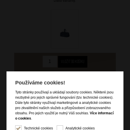
Další varianty:
899 Kč
Používáme cookies!
skladem 4 ks
Tyto stránky používají a ukládají soubory cookies. Některé jsou
Hlídací pes
nezbytné pro jejich správné fungování (tzv. technické cookies).
Dále tyto stránky využívají marketingové a analytické cookies
pro zkvalitnění našich služeb a přizpůsobení zobrazovaného
obsahu. Pro jejich využití je nutný Váš souhlas.
Více informací
o cookies
.
Informace o výrobku
Technické cookies
Analytické cookies