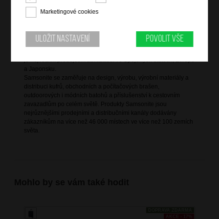
Marketingové cookies
Informace o značce
Uložit nastavení
Povolit vše
Samsonite International je největší světový výrobce zavazadel s
původem datujícím se více než sto let do historie. V současnosti
je největším prodejcem zavazadel ve Spojených státech, Evropě
a Japonsku.
Samsonite se zaměřuje na design, výrobu, výrobní materiály a
distribuci kufrů, obchodních a počítačových brašen,
outdoorových i módních batohů a příslušenství k cestovním
zavazadlům po celém světě. Produkty Samsonite jsou
nejrůznějšími prodejními a distribučními kanály dodávány
zákazníkům na více než 46 000 místech ve více než 100 zemích
světa.
Mohlo by se vám také hodit
DOPRAVA ZDARMA
AKCE - 17%