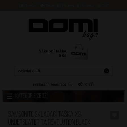
Doručení
Platba
Prodejny
Kontakty
B2B
Nákupní taška
0
Kč
přihlášení
/
registrace
KČ
/
€
Kategorie zboží
SAMSONITE Skládací taška XS
Underseater TA Revolution Black