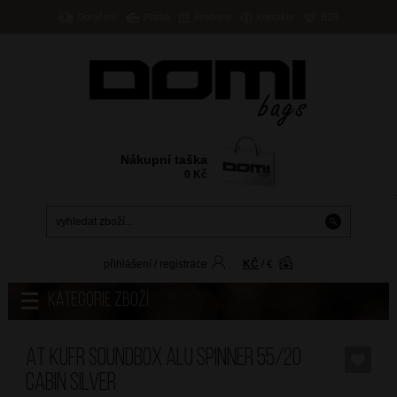
Doručení
Platba
Prodejny
Kontakty
B2B
Nákupní taška
0
Kč
přihlášení
/
registrace
KČ
/
€
Kategorie zboží
AT Kufr Soundbox Alu Spinner 55/20
Cabin Silver