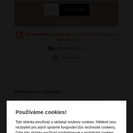
8 599 Kč
na objednání u dodavatele
(o dodací lhůtě Vás budeme
informovat)
doprava
zdarma
Hlídací pes
Informace o výrobku
kabinové zavazadlo vhodné na palubu letadla
vstup na zip
Používáme cookies!
horní a boční madlo do ruky
Tyto stránky používají a ukládají soubory cookies. Některé jsou
4 XL rotační kolečka s trojitými kuličkovými ložisky pro
plynulý chod
nezbytné pro jejich správné fungování (tzv. technické cookies).
Dále tyto stránky využívají marketingové a analytické cookies