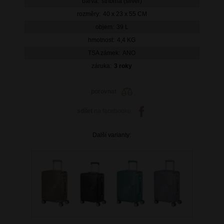
barva:
stříbrná (silver)
rozměry:
40 x 23 x 55 CM
objem:
39 L
hmotnost:
4,4 KG
TSA zámek:
ANO
záruka:
3 roky
porovnat
sdílet
na facebooku
Další varianty: