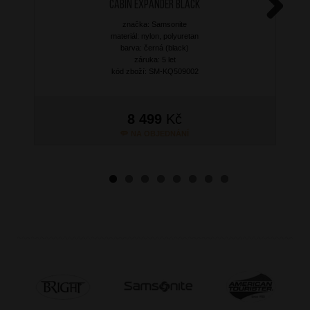
Cabin Expander Black
značka: Samsonite
Next
materiál: nylon, polyuretan
barva: černá (black)
záruka: 5 let
kód zboží: SM-KQ509002
8 499
Kč
NA OBJEDNÁNÍ