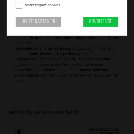
Marketingové cookies
Informace o značce
Uložit nastavení
Povolit vše
Samsonite International je největší světový výrobce zavazadel s
původem datujícím se více než sto let do historie. V současnosti
je největším prodejcem zavazadel ve Spojených státech, Evropě
a Japonsku.
Samsonite se zaměřuje na design, výrobu, výrobní materiály a
distribuci kufrů, obchodních a počítačových brašen,
outdoorových i módních batohů a příslušenství k cestovním
zavazadlům po celém světě. Produkty Samsonite jsou
nejrůznějšími prodejními a distribučními kanály dodávány
zákazníkům na více než 46 000 místech ve více než 100 zemích
světa.
Mohlo by se vám také hodit
DOPRAVA ZDARMA
AKCE - 17%