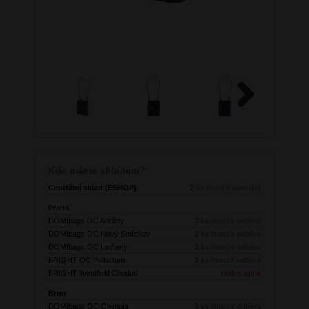
Next
Kde máme skladem?
Centrální sklad (ESHOP)
2 ks
ihned k odeslání
Praha
DOMIbags OC Arkády
2 ks
ihned k odběru
DOMIbags OC Nový Smíchov
2 ks
ihned k odběru
DOMIbags OC Letňany
2 ks
ihned k odběru
BRIGHT OC Palladium
2 ks
ihned k odběru
BRIGHT Westfield Chodov
nedostupné
Brno
DOMIbags OC Olympia
2 ks
ihned k odběru