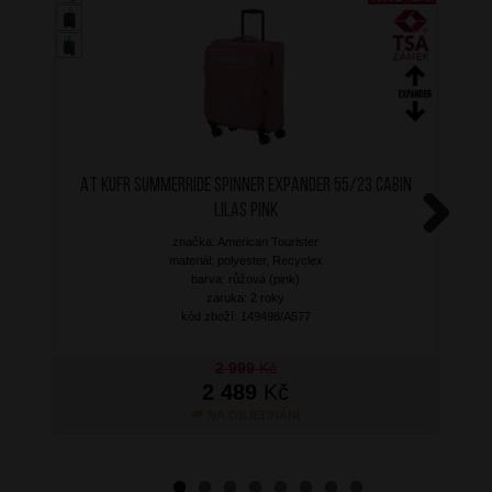
AT Kufr SummerRide Spinner Expander 55/23 Cabin
Lilas Pink
značka: American Tourister
Next
materiál: polyester, Recyclex
barva: růžová (pink)
záruka: 2 roky
kód zboží: 149498/A577
2 999
Kč
2 489
Kč
NA OBJEDNÁNÍ