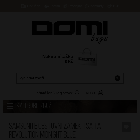
Doručení
Platba
Prodejny
Kontakty
B2B
Nákupní taška
0
Kč
přihlášení
/
registrace
KČ
/
€
Kategorie zboží
SAMSONITE Cestovní zámek TSA TA
Revolution Midnight Blue