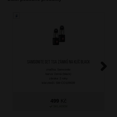
SAMSONITE Set TSA zámků na klíč Black
značka: Samsonite
Next
barva: černá (black)
záruka: 2 roky
kód zboží: SM-CO109039
499
Kč
SKLADEM