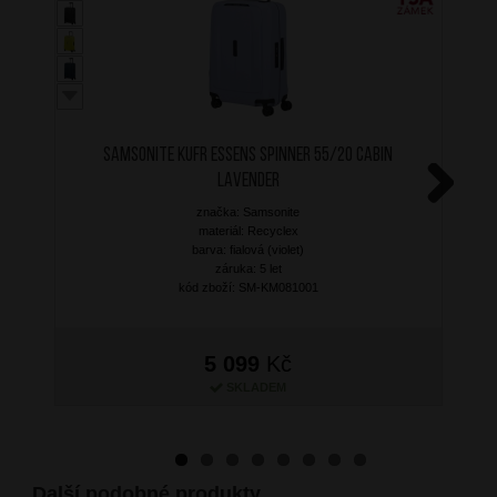
SAMSONITE Kufr Essens Spinner 55/20 Cabin
Lavender
značka: Samsonite
Next
materiál: Recyclex
barva: fialová (violet)
záruka: 5 let
kód zboží: SM-KM081001
5 099
Kč
SKLADEM
Další podobné produkty