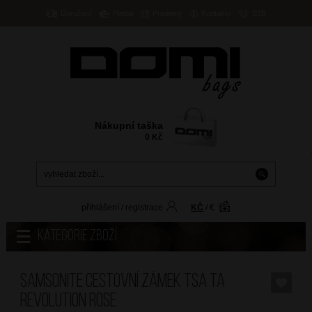
Doručení
Platba
Prodejny
Kontakty
B2B
Nákupní taška
0
Kč
přihlášení
/
registrace
KČ
/
€
Kategorie zboží
SAMSONITE Cestovní zámek TSA TA
Revolution Rose