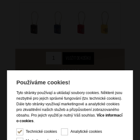
499 Kč
Používáme cookies!
skladem 9 ks
Tyto stránky používají a ukládají soubory cookies. Některé jsou
Hlídací pes
nezbytné pro jejich správné fungování (tzv. technické cookies).
Dále tyto stránky využívají marketingové a analytické cookies
pro zkvalitnění našich služeb a přizpůsobení zobrazovaného
obsahu. Pro jejich využití je nutný Váš souhlas.
Více informací
o cookies
.
Informace o výrobku
Technické cookies
Analytické cookies