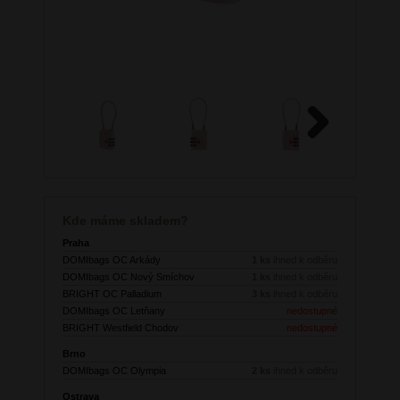
Next
Kde máme skladem?
Praha
DOMIbags OC Arkády
1 ks
ihned k odběru
DOMIbags OC Nový Smíchov
1 ks
ihned k odběru
BRIGHT OC Palladium
3 ks
ihned k odběru
DOMIbags OC Letňany
nedostupné
BRIGHT Westfield Chodov
nedostupné
Brno
DOMIbags OC Olympia
2 ks
ihned k odběru
Ostrava