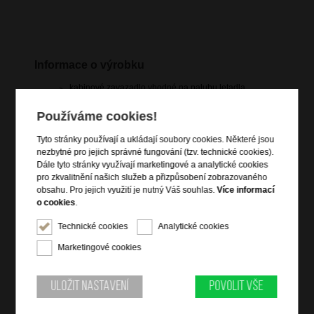
Informace o výrobku
kabinové zavazadlo vhodné na palubu letadla
2-bodový zámkový systém se zámkem TSA008
Používáme cookies!
hlavní prostor na dvě poloviny
vnitřní křížové popruhy pro udržení obsahu
Tyto stránky používají a ukládají soubory cookies. Některé jsou
nezbytné pro jejich správné fungování (tzv. technické cookies).
1 pevná dělicí podložka s kapsami a 1 variabilní dělicí
Dále tyto stránky využívají marketingové a analytické cookies
podložka s hloubkou 5 cm
pro zkvalitnění našich služeb a přizpůsobení zobrazovaného
mesh pocket
obsahu. Pro jejich využití je nutný Váš souhlas.
Více informací
vrchní a boční madlo do ruky
o cookies
.
4 rotační kolečka s redukcí vibrací a hluku
Technické cookies
Analytické cookies
vyjímatelná a ručně pratelná podšívka
Marketingové cookies
polohovatelná trolej
integrovaná jmenovka
štítek na samolepky (list samolepek součástí)
Uložit nastavení
Povolit vše