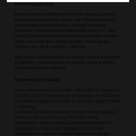
Informace o řadě
Focus je dokonalou kombinací moderního designu, špičkové
bezpečnosti a maximálního objemu. Tyto kufry jsou vyrobeny z
vysoce kvalitního polykarbonátu a disponují inovativním
hliníkovým rámem se dvěma integrovanými zámky TSA, které
zajišťují, že vaše věci budou během cestování dobře chráněny.
Jejich hranatý tvar také zaručuje dostatek prostoru jak pro
nezbytné věci, tak pro suvenýry z vaší cesty.
Vaše letecká společnost může mít omezení velikosti a hmotnosti
pro kufry XL, vždy si to předem prostudujte, abyste se vyhnuli
dalším poplatkům při odbavení.
Informace o značce
Samsonite International je největší světový výrobce zavazadel s
původem datujícím se více než sto let do historie. V současnosti
je největším prodejcem zavazadel ve Spojených státech, Evropě
a Japonsku.
Samsonite se zaměřuje na design, výrobu, výrobní materiály a
distribuci kufrů, obchodních a počítačových brašen,
outdoorových i módních batohů a příslušenství k cestovním
zavazadlům po celém světě. Produkty Samsonite jsou
nejrůznějšími prodejními a distribučními kanály dodávány