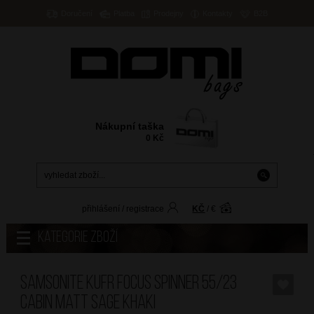
Doručení
Platba
Prodejny
Kontakty
B2B
Nákupní taška
0
Kč
přihlášení
/
registrace
KČ
/
€
Kategorie zboží
SAMSONITE Kufr Focus Spinner 55/23
Cabin Matt Sage Khaki