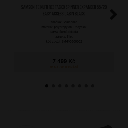
SAMSONITE Kufr RestackD Spinner Expander 55/20
Easy Access Cabin Black
značka: Samsonite
Next
materiál: polypropylen, Recyclex
barva: černá (black)
záruka: 5 let
kód zboží: SM-KO609002
7 499
Kč
NA OBJEDNÁNÍ