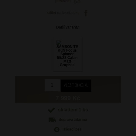
porovnat
sdílet
na facebooku
Další varianty:
7 999 Kč
skladem 1 ks
doprava
zdarma
Hlídací pes