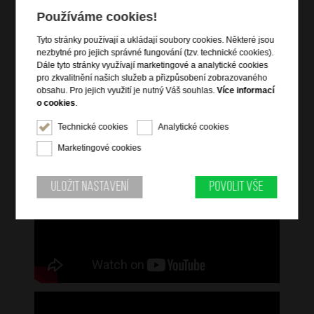
uzamykatelný na TSA 3-kódový integrovaný zámek
Používáme cookies!
zámek lze provléknout skrz přední kapsy
Tyto stránky používají a ukládají soubory cookies. Některé jsou
nezbytné pro jejich správné fungování (tzv. technické cookies).
Dále tyto stránky využívají marketingové a analytické cookies
Informace o řadě
pro zkvalitnění našich služeb a přizpůsobení zobrazovaného
obsahu. Pro jejich využití je nutný Váš souhlas.
Více informací
Respark nabízí praktická řešení balení a je navržen s důrazným
o cookies
.
zaměřením na bezpečnost a odolnost. Splní tak všechny vaše
cestovní standardy. Tato současná kolekce vám nabízí kompletní
Technické cookies
Analytické cookies
sortiment kabinových kufrů, velkých kufrů, tašek a nových
pohodlných cestovních tašek. Všechny výrobky jsou vyrobeny z
Marketingové cookies
recyklovaných materiálů.
Uložit nastavení
Povolit vše