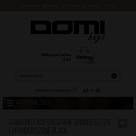
Doručení
Platba
Prodejny
Kontakty
B2B
Nákupní taška
0
Kč
přihlášení
/
registrace
KČ
/
€
Kategorie zboží
SAMSONITE Kufr Respark Spinner 67/29
Expander Ozone Black