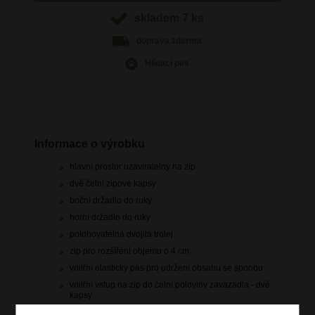
skladem 7 ks
doprava
zdarma
Hlídací pes
Informace o výrobku
hlavní prostor uzavíratelný na zip
dvě čelní zipové kapsy
boční držadlo do ruky
horní držadlo do ruky
polohovatelná dvojitá trolej
zip pro rozšíření objemu o 4 cm
vnitřní elastický pás pro udržení obsahu se sponou
vnitřní vstup na zip do čelní poloviny zavazadla - dvě
kapsy
4 dvojitá rotační kolečka