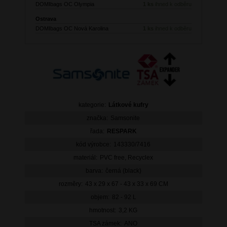
DOMIbags OC Olympia
1 ks
ihned k odběru
Ostrava
DOMIbags OC Nová Karolina
1 ks
ihned k odběru
kategorie:
Látkové kufry
značka:
Samsonite
řada:
RESPARK
kód výrobce:
143330/7416
materiál:
PVC free, Recyclex
barva:
černá (black)
rozměry:
43 x 29 x 67 - 43 x 33 x 69 CM
objem:
82 - 92 L
hmotnost:
3,2 KG
TSA zámek:
ANO