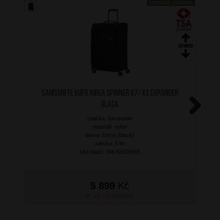
DOPRAVA ZDARMA
SAMSONITE Kufr Airea Spinner 67/43 Expander
Black
značka: Samsonite
Next
materiál: nylon
barva: černá (black)
záruka: 5 let
kód zboží: SM-KE009005
5 899
Kč
NA OBJEDNÁNÍ