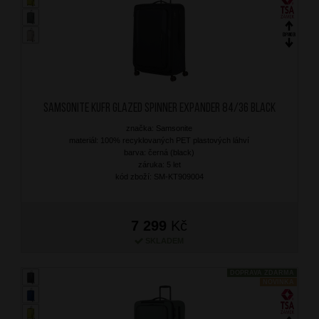
SAMSONITE Kufr Glazed Spinner Expander 84/36 Black
značka: Samsonite
materiál: 100% recyklovaných PET plastových láhví
barva: černá (black)
záruka: 5 let
kód zboží: SM-KT909004
7 299
Kč
SKLADEM
DOPRAVA ZDARMA
NOVINKA