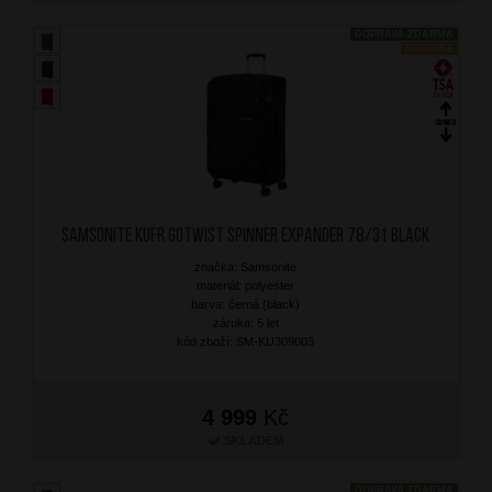
DOPRAVA ZDARMA
NOVINKA
SAMSONITE Kufr Gotwist Spinner Expander 78/31 Black
značka: Samsonite
materiál: polyester
barva: černá (black)
záruka: 5 let
kód zboží: SM-KU309003
4 999
Kč
SKLADEM
DOPRAVA ZDARMA