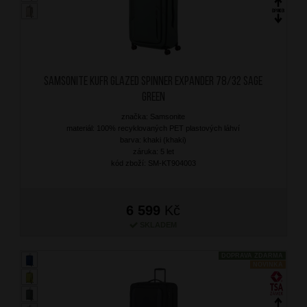
SAMSONITE Kufr Glazed Spinner Expander 78/32 Sage
Green
značka: Samsonite
materiál: 100% recyklovaných PET plastových láhví
barva: khaki (khaki)
záruka: 5 let
kód zboží: SM-KT904003
6 599
Kč
SKLADEM
DOPRAVA ZDARMA
NOVINKA