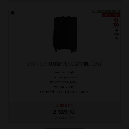
DOPRAVA ZDARMA
AKCE - 20%
BRIGHT Kufr Journey 78/30 Expander Černý
značka: Bright
materiál: polyester
barva: černá (black)
záruka: 2 roky
kód zboží: BR24-TN23044.L-09TX
2 899
Kč
2 319
Kč
SKLADEM