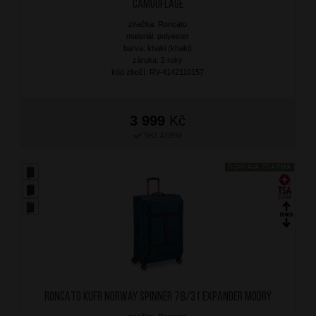
Camouflage
značka: Roncato
materiál: polyester
barva: khaki (khaki)
záruka: 2 roky
kód zboží: RV-4142110157
3 999
Kč
SKLADEM
DOPRAVA ZDARMA
RONCATO Kufr Norway Spinner 78/31 Expander Modrý