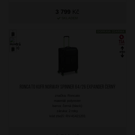
3 799
Kč
SKLADEM
DOPRAVA ZDARMA
RONCATO Kufr Norway Spinner 64/26 Expander Černý
značka: Roncato
materiál: polyester
barva: černá (black)
záruka: 2 roky
kód zboží: RV-41421201