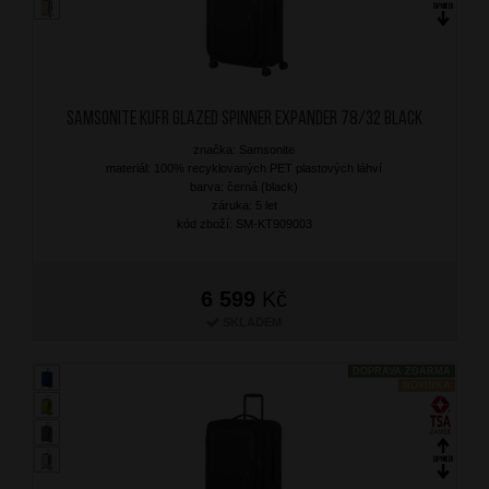
SAMSONITE Kufr Glazed Spinner Expander 78/32 Black
značka: Samsonite
materiál: 100% recyklovaných PET plastových láhví
barva: černá (black)
záruka: 5 let
kód zboží: SM-KT909003
6 599
Kč
SKLADEM
DOPRAVA ZDARMA
NOVINKA