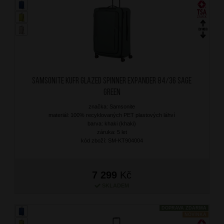
SAMSONITE Kufr Glazed Spinner Expander 84/36 Sage
Green
značka: Samsonite
materiál: 100% recyklovaných PET plastových láhví
barva: khaki (khaki)
záruka: 5 let
kód zboží: SM-KT904004
7 299
Kč
SKLADEM
DOPRAVA ZDARMA
NOVINKA