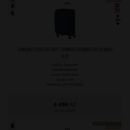
NOVINKA
SAMSONITE Kufr Gotwist Spinner Expander 68/29 Navy
Blue
značka: Samsonite
materiál: polyester
barva: modrá (blue)
záruka: 5 let
kód zboží: SM-KU341002
4 499
Kč
SKLADEM
DOPRAVA ZDARMA
NOVINKA