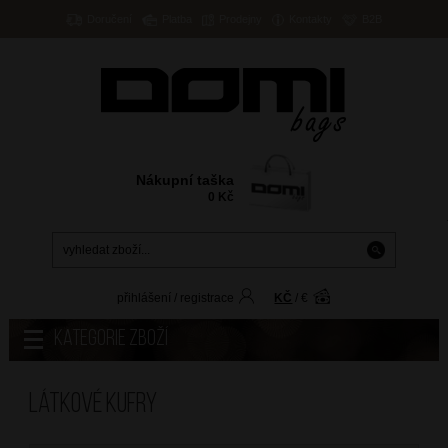
Doručení
Platba
Prodejny
Kontakty
B2B
Nákupní taška
0
Kč
přihlášení
/
registrace
KČ
/
€
Kategorie zboží
Látkové kufry