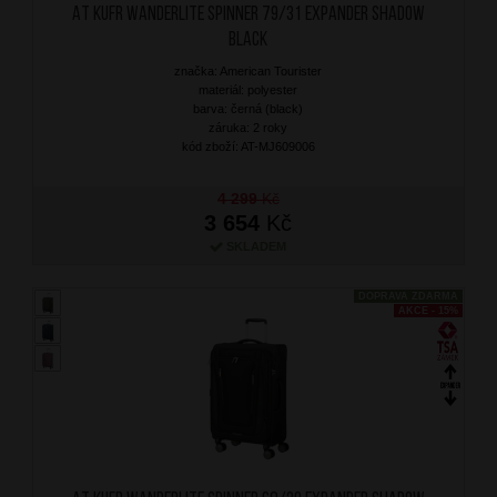
AT Kufr Wanderlite Spinner 79/31 Expander Shadow
Black
značka: American Tourister
materiál: polyester
barva: černá (black)
záruka: 2 roky
kód zboží: AT-MJ609006
4 299
Kč
3 654
Kč
SKLADEM
DOPRAVA ZDARMA
AKCE - 15%