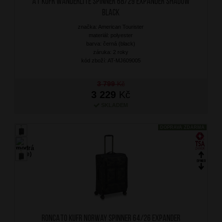
AT Kufr Wanderlite Spinner 68/29 Expander Shadow
Black
značka: American Tourister
materiál: polyester
barva: černá (black)
záruka: 2 roky
kód zboží: AT-MJ609005
3 799
Kč
3 229
Kč
SKLADEM
DOPRAVA ZDARMA
RONCATO Kufr Norway Spinner 64/26 Expander