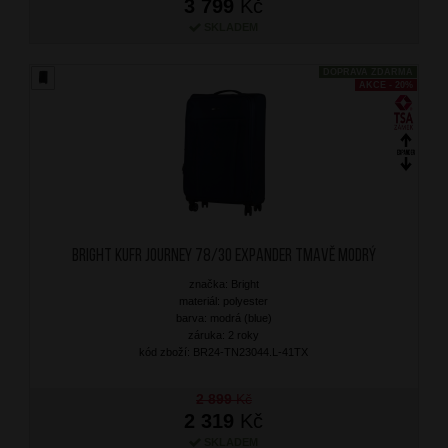
3 799
Kč
SKLADEM
DOPRAVA ZDARMA
AKCE - 20%
BRIGHT Kufr Journey 78/30 Expander Tmavě Modrý
značka: Bright
materiál: polyester
barva: modrá (blue)
záruka: 2 roky
kód zboží: BR24-TN23044.L-41TX
2 899
Kč
2 319
Kč
SKLADEM