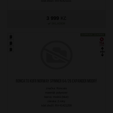
kód zboží: RV-41421101
3 999
Kč
SKLADEM
DOPRAVA ZDARMA
RONCATO Kufr Norway Spinner 64/26 Expander Modrý
značka: Roncato
materiál: polyester
barva: modrá (blue)
záruka: 2 roky
kód zboží: RV-41421258