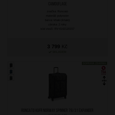
Camouflage
značka: Roncato
materiál: polyester
barva: khaki (khaki)
záruka: 2 roky
kód zboží: RV-4142120157
3 799
Kč
SKLADEM
DOPRAVA ZDARMA
RONCATO Kufr Norway Spinner 78/31 Expander