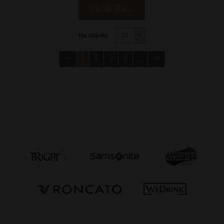
24 dalších ...
Na stránku:
<<
1
2
3
4
...
>>