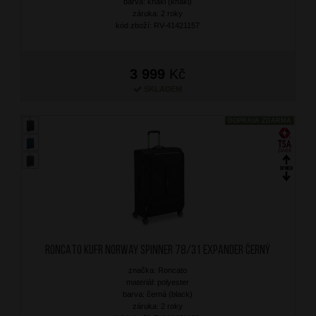
barva: khaki (khaki)
záruka: 2 roky
kód zboží: RV-41421157
3 999
Kč
SKLADEM
DOPRAVA ZDARMA
RONCATO Kufr Norway Spinner 78/31 Expander Černý
značka: Roncato
materiál: polyester
barva: černá (black)
záruka: 2 roky