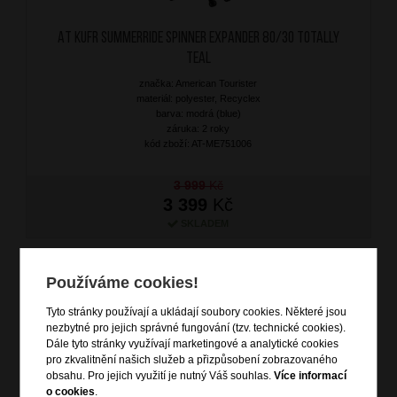
AT Kufr SummerRide Spinner Expander 80/30 Totally
Teal
značka: American Tourister
materiál: polyester, Recyclex
barva: modrá (blue)
záruka: 2 roky
kód zboží: AT-ME751006
3 999
Kč
3 399
Kč
SKLADEM
DOPRAVA ZDARMA
AKCE - 15%
Používáme cookies!
Tyto stránky používají a ukládají soubory cookies. Některé jsou
nezbytné pro jejich správné fungování (tzv. technické cookies).
Dále tyto stránky využívají marketingové a analytické cookies
pro zkvalitnění našich služeb a přizpůsobení zobrazovaného
obsahu. Pro jejich využití je nutný Váš souhlas.
Více informací
o cookies
.