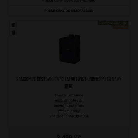
PODLE CENY OD NEJLEVNĚJŠÍHO
PODLE CENY OD NEJDRAŽŠÍHO
DOPRAVA ZDARMA
NOVINKA
SAMSONITE Cestovní batoh M Gotwist Underseater Navy
Blue
značka: Samsonite
materiál: polyester
barva: modrá (blue)
záruka: 2 roky
kód zboží: SM-KU341004
2 499
Kč