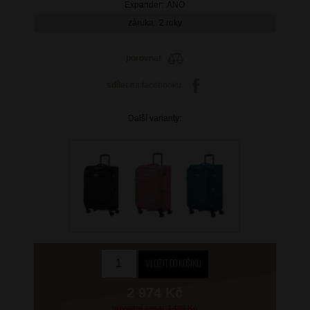
Expander:
ANO
záruka:
2 roky
porovnat
sdílet
na facebooku
Další varianty:
2 974 Kč
původní cena: 3 499 Kč