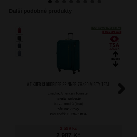
Další podobné produkty
DOPRAVA ZDARMA
AKCE - 17%
AT Kufr Cloudrider Spinner 78/30 Misty Teal
značka: American Tourister
Next
materiál: polyester
barva: modrá (blue)
záruka: 2 roky
kód zboží: 157367/D834
3 599
Kč
2 987
Kč