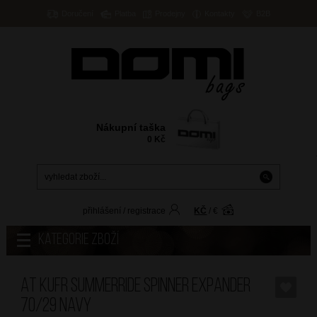
Doručení
Platba
Prodejny
Kontakty
B2B
Nákupní taška
0
Kč
přihlášení
/
registrace
KČ
/
€
Kategorie zboží
AT Kufr SummerRide Spinner Expander
70/29 Navy