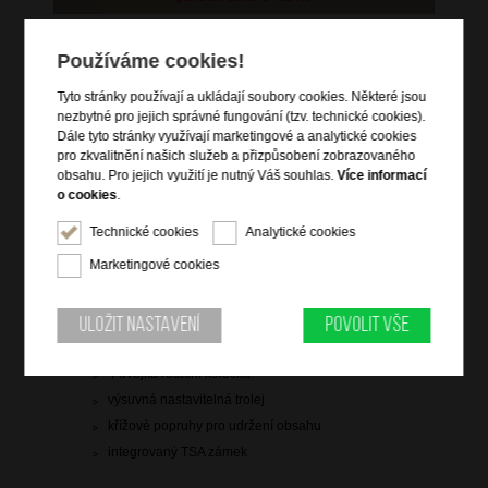
skladem 6 ks
Používáme cookies!
doprava
zdarma
Tyto stránky používají a ukládají soubory cookies. Některé jsou
Hlídací pes
nezbytné pro jejich správné fungování (tzv. technické cookies).
Dále tyto stránky využívají marketingové a analytické cookies
pro zkvalitnění našich služeb a přizpůsobení zobrazovaného
obsahu. Pro jejich využití je nutný Váš souhlas.
Více informací
o cookies
.
Informace o výrobku
Technické cookies
Analytické cookies
Marketingové cookies
vstup na zip
dvě čelní zipové kapsy
zip pro rozšíření objemu
Uložit nastavení
Povolit vše
vrchní a boční držadlo do ruky
4 dvojitá rotační kolečka
výsuvná nastavitelná trolej
křížové popruhy pro udržení obsahu
integrovaný TSA zámek