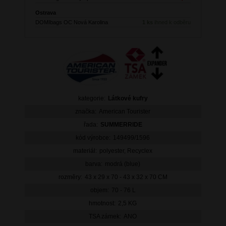
Ostrava
DOMIbags OC Nová Karolina
1 ks
ihned k odběru
kategorie:
Látkové kufry
značka:
American Tourister
řada:
SUMMERRIDE
kód výrobce:
149499/1596
materiál:
polyester, Recyclex
barva:
modrá (blue)
rozměry:
43 x 29 x 70 - 43 x 32 x 70 CM
objem:
70 - 76 L
hmotnost:
2,5 KG
TSA zámek:
ANO