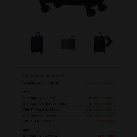
Next
Kde máme skladem?
Centrální sklad (ESHOP)
1 ks
ihned k odeslání
Praha
DOMIbags OC Arkády
1 ks
ihned k odběru
DOMIbags OC Nový Smíchov
1 ks
ihned k odběru
BRIGHT Westfield Chodov
1 ks
ihned k odběru
DOMIbags OC Letňany
1 ks
ihned k odběru
BRIGHT OC Palladium
nedostupné
Brno
DOMIbags OC Olympia
nedostupné